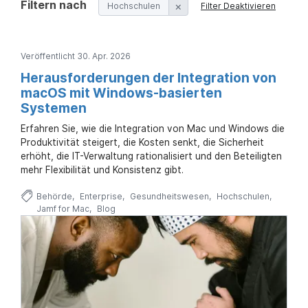
a
Filtern nach
n
Hochschulen
Filter Deaktivieren
u
p
t
Veröffentlicht 30. Apr. 2026
i
n
Herausforderungen der Integration von
h
macOS mit Windows-basierten
a
Systemen
l
t
Erfahren Sie, wie die Integration von Mac und Windows die
e
Produktivität steigert, die Kosten senkt, die Sicherheit
n
erhöht, die IT-Verwaltung rationalisiert und den Beteiligten
mehr Flexibilität und Konsistenz gibt.
Behörde
Enterprise
Gesundheitswesen
Hochschulen
Jamf for Mac
Blog