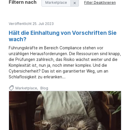
a
Filtern nach
n
Marketplace
Filter Deaktivieren
u
p
t
Veröffentlicht 25. Juli 2023
i
n
Hält die Einhaltung von Vorschriften Sie
h
wach?
a
l
Führungskräfte im Bereich Compliance stehen vor
t
unzähligen Herausforderungen. Die Ressourcen sind knapp,
e
die Prüfungen zahlreich, das Risiko wächst weiter und die
n
Komplexität ist, nun ja, noch immer komplex. Und die
Cybersicherheit? Das ist ein garantierter Weg, um an
Schlaflosigkeit zu erkranken....
Marketplace
Blog