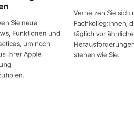
len
Vernetzen Sie sich 
ken Sie neue
Fachkolleg:innen, d
ws, Funktionen und
täglich vor ähnlich
actices, um noch
Herausforderunge
s Ihrer Apple
stehen wie Sie.
ung
zuholen.