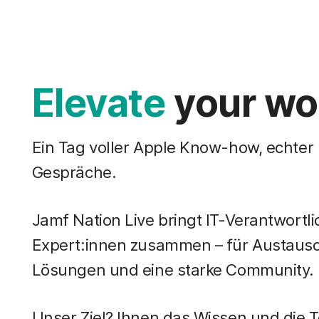
H
a
u
p
t
i
Elevate
your wo
n
h
a
l
Ein Tag voller Apple Know-how, echter
t
e
Gespräche.
n
Jamf Nation Live bringt IT-Verantwort
Expert:innen zusammen – für Austaus
Lösungen und eine starke Community.
Unser Ziel? Ihnen das Wissen und die T