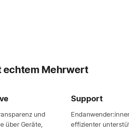
t echtem Mehrwert
ve
Support
ransparenz und
Endanwender:inne
le über Geräte,
effizienter unterstü