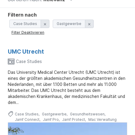
a
.
n
u
p
Filtern nach
t
Case Studies
Gastgewerbe
i
n
Filter Deaktivieren
h
a
l
UMC Utrecht
t
e
Case Studies
n
Das University Medical Center Utrecht (UMC Utrecht) ist
eines der größten akademischen Gesundheitszentren in den
Niederlanden, mit über 1.100 Betten und mehr als 11.000
Mitarbeiter. Das UMC Utrecht besteht aus dem
akademischen Krankenhaus, der medizinischen Fakultät und
dem...
Case Studies
Gastgewerbe
Gesundheitswesen
Jamf Connect
Jamf Pro
Jamf Protect
Mac Verwaltung