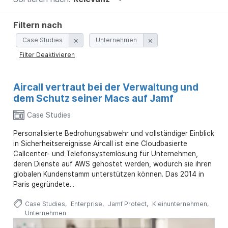
a
.
n
u
p
Filtern nach
t
Case Studies
Unternehmen
i
n
Filter Deaktivieren
h
a
l
Aircall vertraut bei der Verwaltung und
t
dem Schutz seiner Macs auf Jamf
e
n
Case Studies
Personalisierte Bedrohungsabwehr und vollständiger Einblick
in Sicherheitsereignisse Aircall ist eine Cloudbasierte
Callcenter- und Telefonsystemlösung für Unternehmen,
deren Dienste auf AWS gehostet werden, wodurch sie ihren
globalen Kundenstamm unterstützen können. Das 2014 in
Paris gegründete...
Case Studies
Enterprise
Jamf Protect
Kleinunternehmen
Unternehmen