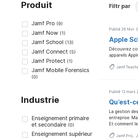
i
Produit
Filtr par
p
a
l
Publié 26 févr. 
Apple Sc
Découvrez comm
appareils Appl
Jamf Teach
Publié 12 mars 
Industrie
Qu’est-ce
La gestion des
entreprise. Mai
Et comment les
Jamf Pro
J