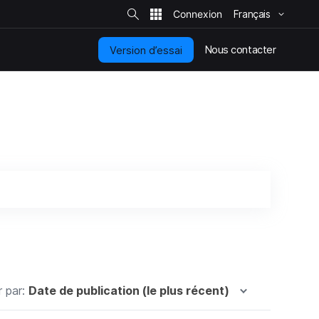
R
e
Français
c
h
e
r
Nous contacter
Version d’essai
c
h
e
r
s
u
r
l
e
s
i
t
e
r par:
Date de publication (le plus récent)