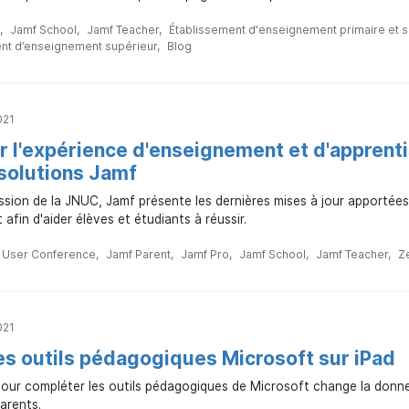
Jamf School
Jamf Teacher
Établissement d'enseignement primaire et 
nt d’enseignement supérieur
Blog
021
r l'expérience d'enseignement et d'apprent
 solutions Jamf
sion de la JNUC, Jamf présente les dernières mises à jour apportée
 afin d'aider élèves et étudiants à réussir.
n User Conference
Jamf Parent
Jamf Pro
Jamf School
Jamf Teacher
Z
021
les outils pédagogiques Microsoft sur iPad
 pour compléter les outils pédagogiques de Microsoft change la donne
parents.