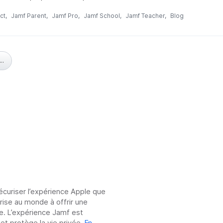
ct
Jamf Parent
Jamf Pro
Jamf School
Jamf Teacher
Blog
..
sécuriser l’expérience Apple que
prise au monde à offrir une
e. L’expérience Jamf est
 et protège la vie privée.
En