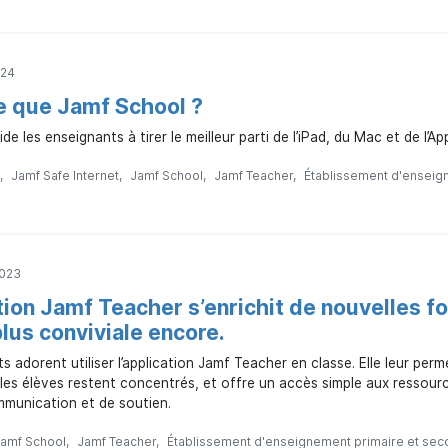
024
e que Jamf School ?
e les enseignants à tirer le meilleur parti de l’iPad, du Mac et de l’Ap
Jamf Safe Internet
Jamf School
Jamf Teacher
Établissement d'enseig
2023
tion Jamf Teacher s’enrichit de nouvelles fo
lus conviviale encore.
s adorent utiliser l’application Jamf Teacher en classe. Elle leur perme
les élèves restent concentrés, et offre un accès simple aux ressou
munication et de soutien.
amf School
Jamf Teacher
Établissement d'enseignement primaire et sec