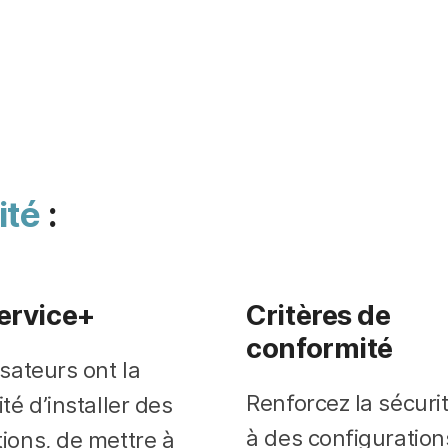
ité
:
Service+
Critères de
conformité
isateurs ont la
Renforcez la sécuri
ité d’installer des
à des configuration
tions, de mettre à