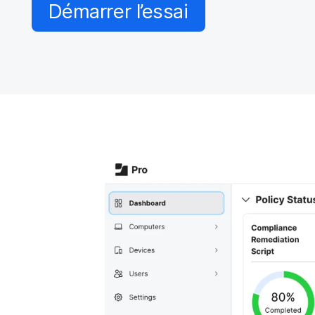
i
Démarrer l’essai
p
a
l