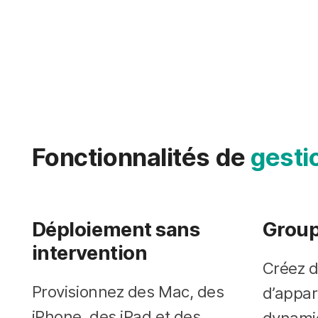
Fonctionnalités de
gesti
Déploiement sans
Group
intervention
Créez 
Provisionnez des Mac, des
d’appare
iPhone, des iPad et des
dynami