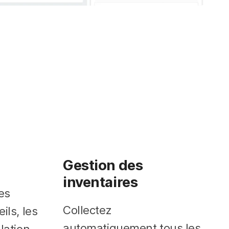
Gestion des
inventaires
les
Collectez
ils, les
automatiquement tous les
lation