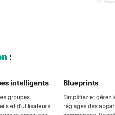
on
:
es intelligents
Blueprints
des groupes
Simplifiez et gérez 
ils et d’utilisateurs
réglages des appare
ques et parcourez-
commandes, l’instal