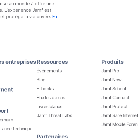
prise au monde à offrir une
e. L’expérience Jamf est
 et protège la vie privée.
En
les entreprises
Ressources
Produits
Événements
Jamf Pro
Blog
Jamf Now
E-books
Jamf School
ement
Études de cas
Jamf Connect
Livres blancs
Jamf Protect
ort
Jamf Threat Labs
Jamf Safe Interne
remium
Jamf Mobile Foren
stance technique
Partenaires