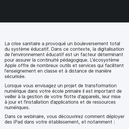
s
s
s
p
u
u
u
a
r
r
r
r
F
T
L
e
a
w
i
-
c
i
n
m
e
t
k
a
b
t
e
i
La crise sanitaire a provoqué un bouleversement total
o
e
d
l
du système éducatif. Dans ce contexte, la digitalisation
o
r
I
de l'environnement éducatif est un facteur déterminant
k
n
pour assurer la continuité pédagogique. L'écosystème
Apple offre de nombreux outils et services qui facilitent
l'enseignement en classe et à distance de manière
sécurisée.
Lorsque vous envisagez un projet de transformation
numérique dans votre école primaire il est important de
veiller à la gestion de votre flotte d‘appareils, leur mise
à jour et l’installation d’applications et de ressources
numériques.
Dans ce webinaire, vous découvrirez comment déployer
des iPad dans votre établissement, et notamment :