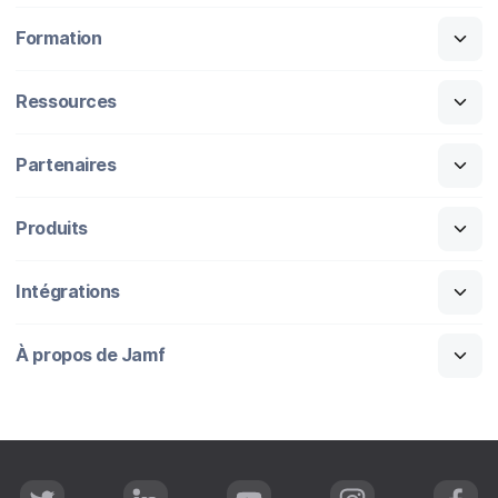
Formation
Ressources
Partenaires
Produits
Intégrations
À propos de Jamf
T
L
Y
I
F