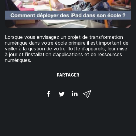
p
m
a
e
l
n
t
Lorsque vous envisagez un projet de transformation
numérique dans votre école primaire il est important de
veiller à la gestion de votre flotte d‘appareils, leur mise
à jour et l’installation d’applications et de ressources
numériques.
PARTAGER
P
P
P
P
a
a
a
a
r
r
r
r
t
t
t
t
a
a
a
a
g
g
g
g
e
e
e
e
r
r
r
r