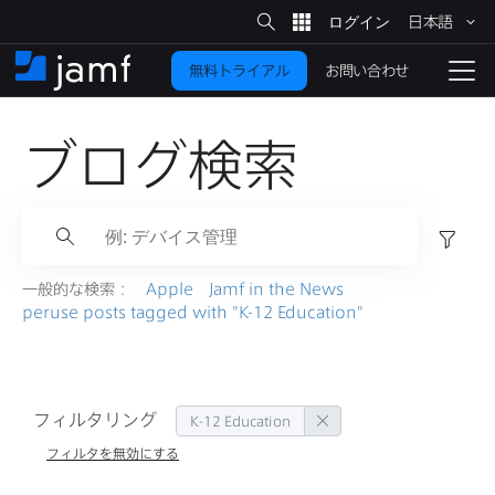
サ
日本語
イ
メ
ト
検
イ
索
お問い合わせ
無料トライアル
ン
ホ
ナ
コ
ー
ビ
ン
ム
ゲ
テ
ブログ検索
ー
ン
シ
ツ
ョ
に
ン
フ
を
移
ィ
動
切
ル
一般的な​検索：
Apple
Jamf in the News
り
タ
peruse posts tagged with
"
K-12 Education
"
ー
替
…
え
る
フィルタリング
K-12 Education
フィルタを無効にする