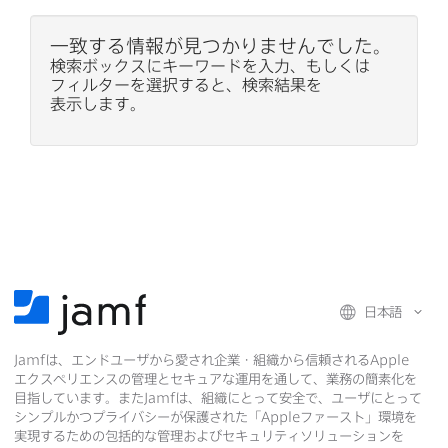
一致する​情報が​見つかりませんでした。
検索ボックスに​キーワードを​入力、​もしくは​
フィルターを​選択すると、​検索結果を​
表示します。
日本語
Jamf
は、​エンドユーザから​愛され企業・組織から​信頼される
Apple
エクスペリエンスの​管理と​セキュアな​運用を​通して、​業務の​簡素化を​
目指しています。​また
Jamf
は、​組織に​とって​安全で、​ユーザに​とって​
シンプルかつプライバシーが​保護された​「
Apple
ファースト」環境を​
実現する​ための​包括的な​管理および​セキュリティソリューションを​