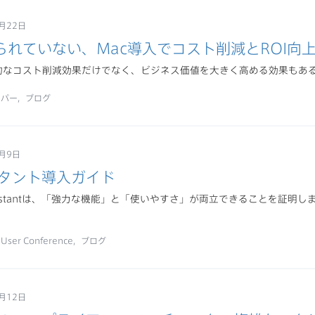
月22日
られていない、Mac導入で​コスト削減とROI向上
期的なコスト削減効果だけでなく、ビジネス価値を大きく高める効果もあ
ーパー
ブログ
7月9日
スタント導入ガイド
 Assistantは、「強力な機能」と「使いやすさ」が両立できることを証
nUser Conference
ブログ
月12日