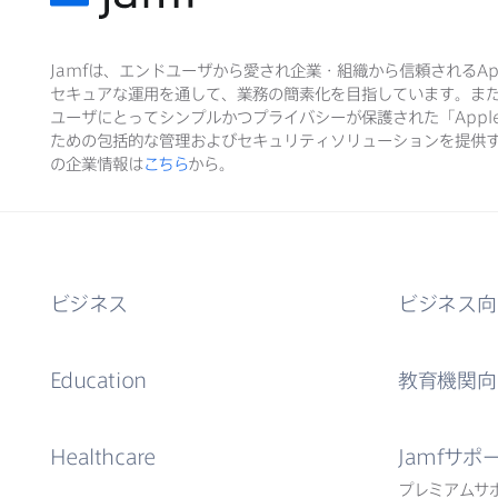
Jamf
は、​エンドユーザから​愛され企業・組織から​信頼される
Ap
セキュアな​運用を​通して、​業務の​簡素化を​目指しています。​ま
ユーザに​とって​シンプルかつプライバシーが​保護された​「
Appl
ための​包括的な​管理および​セキュリティソリューションを​提供す
の​企業情報は
こちら
から。
ビジネス
ビジネス向
Education
教育機関向
Healthcare
Jamf
サポ
プレミアムサ