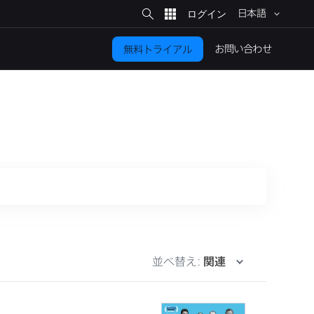
サ
イ
日本語
ト
検
索
お問い​合わせ
無料トライアル
並べ替え:
関連