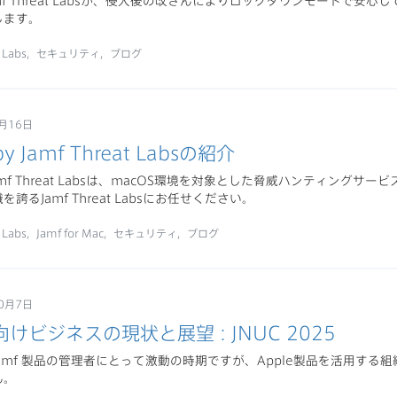
mf Threat Labsが、侵入後の改ざんによりロックダウンモードで安
します。
 Labs
セキュリティ
ブログ
月16日
by Jamf Threat Labsの紹介
y Jamf Threat Labsは、macOS環境を対象とした脅威ハンティング
誇るJamf Threat Labsにお任せください。
 Labs
Jamf for Mac
セキュリティ
ブログ
0月7日
けビジネスの現状と展望 : JNUC 2025
びJamf 製品の管理者にとって激動の時期ですが、Apple製品を活用する組
ん。