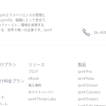
ple
エクスペリエンスの​管理と​
た
Jamf
は、​組織に​とって​安全で、​
e
ファースト」環境を​実現する​
る、​世界で​唯一の​企業です。
Jamf
06-45
けプラン
リソース
製品
ブログ
Jamf Pro
eBook
Jamf Now
け料金プラン
導入事例
Jamf School
ホワイトペーパー
Jamf Connect
ート
Jamf Threat Labs
Jamf Protect
ポート
Jamf Safe Interne