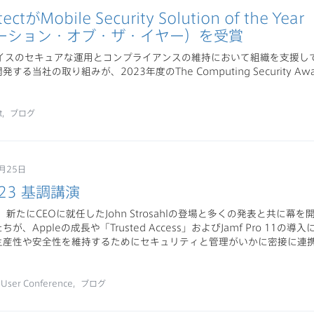
otectがMobile Security Solution of th
ーション・オブ・ザ・イヤー）を受賞
デバイスのセキュアな運用とコンプライアンスの維持において組織を支援し
する当社の取り組みが、2023年度のThe Computing Security 
t
ブログ
月25日
023 基調講演
3は、新たにCEOに就任したJohn Strosahlの登場と多くの発表と共に幕
が、Appleの成長や「Trusted Access」およびJamf Pro 11
生産性や安全性を維持するためにセキュリティと管理がいかに密接に連
。
nUser Conference
ブログ