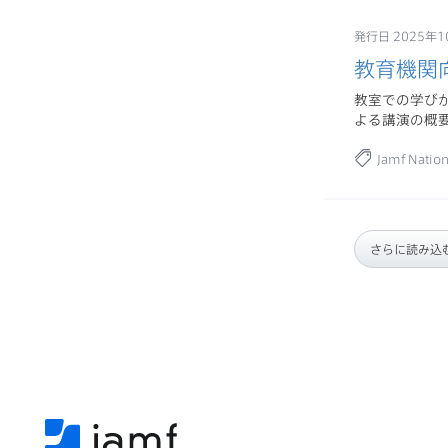
発行日 2025年1
教育機関向
教室での学びか
よる講演の概
Jamf Natio
さらに読み込む.