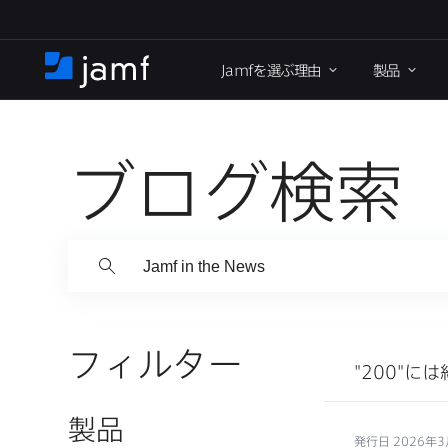
メ
イ
Jamf
を​選ぶ理由
製品
ン
ホ
コ
ー
ン
ム
テ
ン
ブログ検索
ツ
に
移
動
フィルター
"200"には
製品
発行日 2026年3