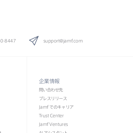
80-8447
support
@
jamf
.
com
企業情報
問い​合わせ先
プレスリリース
Jamf
での​​キャリア
Trust Center
Jamf Ventures
t
AI
アシスタント