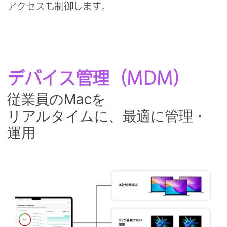
アクセスも​制御します。
デバイス管理​（
MDM
）
従業員の
Mac
を​
リアルタイムに、​最適に​管理・
運用