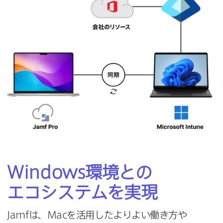
Windows
環境との​
エコシステムを​実現
Jamf
は、
Mac
を​活用したより​よい​働き方や​