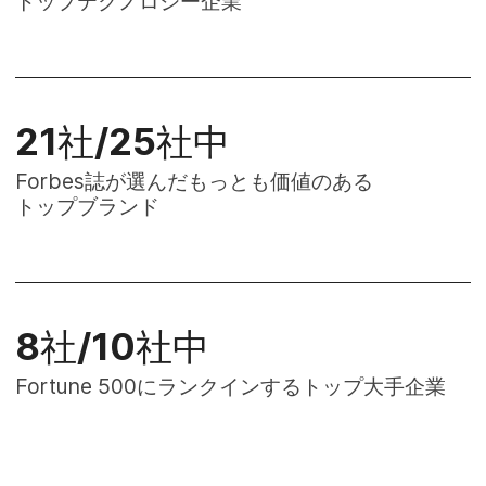
トップテクノロジー企業
21
社/
25
社中
Forbes
誌が​​選んだもっとも​​価値の​​ある​​
トップブランド
8
社/
10
社中
Fortune 500
に​​ランクインする​​トップ大手企業