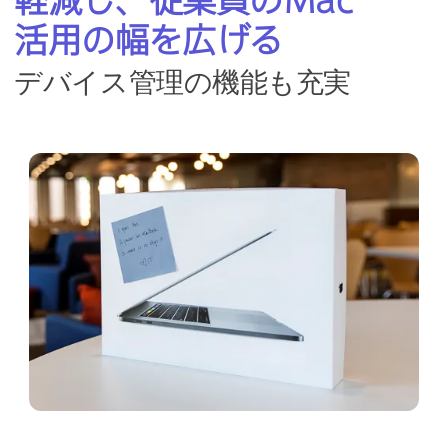
軽減し、​従業員の
Mac
活用の​幅を​広げる
デバイス管理の​機能も​充実