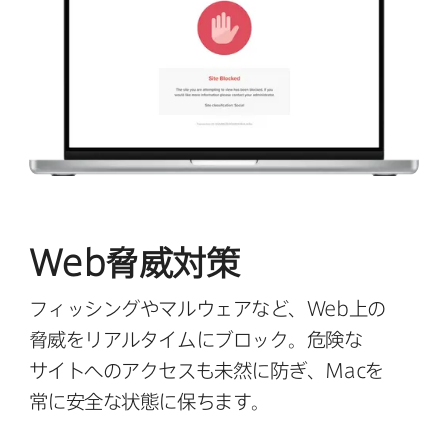
Web
脅威対策
フィッシングや​マルウェアなど、
Web
上の​
脅威を​リアルタイムに​ブロック。​危険な​
サイトへの​アクセスも​未然に​防ぎ、
Mac
を​
常に​安全な​状態に​保ちます。