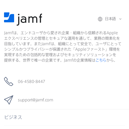
日本語
Jamf
は、​エンドユーザから​愛され企業・組織から​信頼される
Apple
エクスペリエンスの​管理と​セキュアな​運用を​通して、​業務の​簡素化を​
目指しています。​また
Jamf
は、​組織に​とって​安全で、​ユーザに​とって​
シンプルかつプライバシーが​保護された​「
Apple
ファースト」環境を​
実現する​ための​包括的な​管理および​セキュリティソリューションを​
提供する、​世界で​唯一の​企業です。
Jamf
の​企業情報は
こちら
から。
06-4580-8447
support
@
jamf
.
com
ビジネス