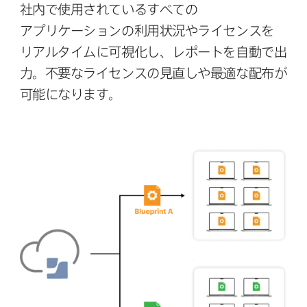
社内で​使⽤されている​すべての​
アプリケーションの​利⽤状況や​ライセンスを​
リアルタイムに​可視化し、​レポートを​⾃動で​出
⼒。​不要な​ライセンスの​⾒直しや​最適な​配布が​
可能に​なります。