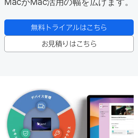
Mac
が
Mac
活用の​幅を​広げます。
無料トライアルは​こちら
お見積りは​こちら