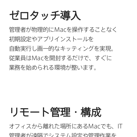
ゼロタッチ導入
管理者が​物理的に
Mac
を​操作する​ことなく​
初期設定や​アプリインストールを​
自動実行し画一的な​キッティングを​実現。
従業員は
Mac
を​開封するだけで、​すぐに​
業務を​始められる​環境が​整います。
リモート管理・構成
オフィスから​離れた​場所に​ある
Mac
でも、
IT
管理者が​遠隔で​システム設定や​管理作業を​