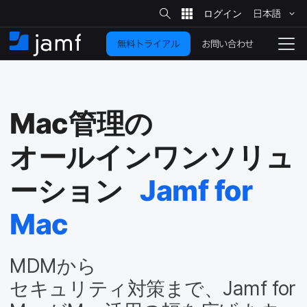
サ
日本語
イ
メ
ト
検
イ
索
お問い合わせ
無料トライアル
ン
ホ
ナ
コ
ー
ビ
ン
ム
ゲ
テ
ー
ン
シ
Mac
管理の​
ツ
ョ
に
ン
オールインワンソリュ
を
移
動
切
ーション
Jamf for
り
Mac
替
え
る
MDM
から​
セキュリティ対策まで、
Jamf for