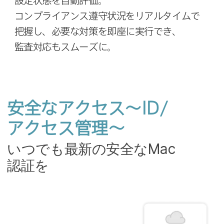
設定状態を​⾃動評価。
コンプライアンス遵守状況を​リアルタイムで​
把握し、​必要な​対策を​即座に​実⾏でき、​
監査対応も​スムーズに。
安全な​アクセス～
ID
/
アクセス管理～
いつでも​最新の​安全な
Mac
認証を