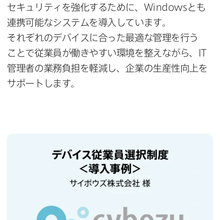
セキュリティを​強化する​ために、
Windows
とも​
連携可能な​システムを​導入しています。​
それぞれの​デバイスに​合った​最適な​管理を​行う​
ことで​従業員が​働きやすい​環境を​整えながら、
IT
管理者の​業務負担を​軽減し、​企業の​生産性向上を​
サポートします。