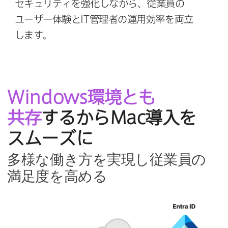
セキュリティを​強化しながら、​従業員の​
ユーザー体験と
IT
管理者の​運⽤効率を​両⽴
します。
Windows
環境とも​
共存
するから
Mac
導入を​
スムーズに
多様な​働き方を​実現し従業員の​
満足度を​高める