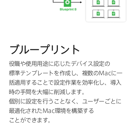
ブループリント
役職や​使⽤⽤途に​応じた​デバイス設定の​
標準テンプレートを​作成し、​複数の
Mac
に​⼀
括適⽤する​ことで​設定作業を​効率化し、​導⼊
時の​⼿間を​⼤幅に​削減します。
個別に​設定を​⾏う​ことなく、​ユーザーごとに​
最適化された
Mac
環境を​構築する​
ことができます。