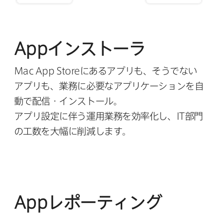
App
インストーラ
Mac App Store
に​ある​アプリも、そうでない​
アプリも、​業務に​必要な​アプリケーションを​⾃
動で​配信・インストール。
アプリ設定に​伴う​運⽤業務を​効率化し、
IT
部⾨
の​⼯数を​⼤幅に​削減します。
App
レポーティング