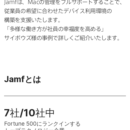
Jamf
は、
Mac
の​管理を​フルサポートする​ことで、​
従業員の​希望に​合わせた​デバイス利用環境の​
構築を​支援いたします。
「多様な​働き方が​社員の​幸福度を​高める」​
サイボウズ様の​事例で​詳しく​ご紹介いたします。
Jamf
とは
7
社/
10
社中
Fortune 500
に​​ランクインする​​