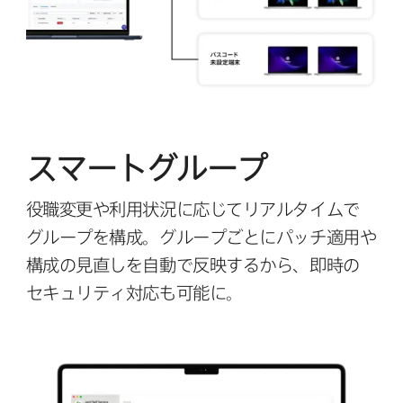
スマートグループ
役職変更や​利用状況に​応じて​リアルタイムで​
グループを​構成。​グループごとに​パッチ適用や​
構成の​見直しを​自動で​反映するから、​即時の​
セキュリティ対応も​可能に。