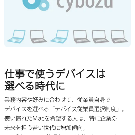
仕事で​使う​デバイスは​
選べる​時代に
業務内容や​好みに​合わせて、​従業員自身で​
デバイスを​選べる​「デバイス従業員選択制度」。
使い​慣れた
Mac
を​希望する​人は、​特に​企業の​
未来を​担う​若い​世代に​増加傾向。