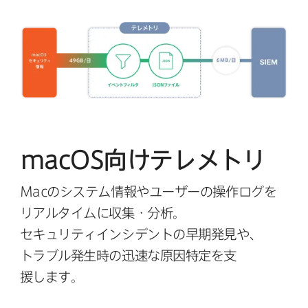
macOS
向けテレメトリ
Mac
の​システム情報や​ユーザーの​操作ログを​
リアルタイムに​収集・分析。​
セキュリティインシデントの​早期発⾒や、​
トラブル発⽣時の​迅速な​原因特定を​⽀
援します。