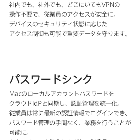
社内でも、​社外でも、​どこに​いても
VPN
の​
操作不要で、​従業員の​アクセスが​安全に。​
デバイスの​セキュリティ状態に​応じた​
アクセス制御も​可能で​重要データを​守ります。
パスワードシンク
Mac
の​ローカルアカウントパスワードを​
クラウド
IdP
と​同期し、​認証管理を​統一化。
従業員は​常に​最新の​認証情報で​ログインでき、​
パスワード管理の​⼿間なく、​業務を​⾏うことが​
可能に。