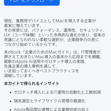
現在、​業務用デバイスと​して
Mac
を​導入する​企業が​
着実に​増えています。
その​背景には、​パフォーマンス、​運用性、​セキュリティ、
UX
（ユーザ体験）と​いった​多角的な​進化が​あり、​従来の​
常識にとらわれない​柔軟な​選択が、​企業競争力の​差に​
つながり始めているからです。
本
eBook
『企業の​ための
Mac
ガイド』は、
IT
管理者が​
押さえて​おきたい
Mac
導入の​基本から​応用までを​網羅。
最新の
Apple AI
活用や​ゼロタッチ導入の​実践、​
先進企業の​導入事例を​通して、​
いま知っておくべきベストプラクティスを​
凝縮しています。
本ガイドで​得られる​インサイト
ゼロタッチ導入に​よる
IT
運用の​自動化と​工数削減
端末選定と​ライフサイクル管理の​最適化
Apple
製品間の​連携に​よる​業務効率の​向上