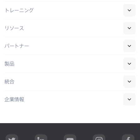
トレーニング
リソース
パートナー
製品
統合
企業情報
T
L
Y
I
F