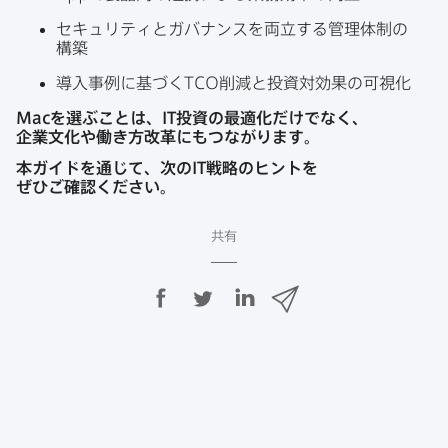
セキュリティと​ガバナンスを​両立する​管理体制の​
構築
導入事例に​基づく
TCO
削減と​投資対効果の​可視化
Mac
を​選ぶことは、
IT
投資の​最適化だけでなく、​
企業文化や​働き方​改革に​もつながります。
本ガイドを​通じて、​次の
IT
戦略の​ヒントを​
ぜひご確認ください。
共有
F
T
L
メ
a
w
i
ー
c
i
n
ル
e
t
k
で
b
t
e
o
e
d
共
o
r
I
有
k
で
n
で
で