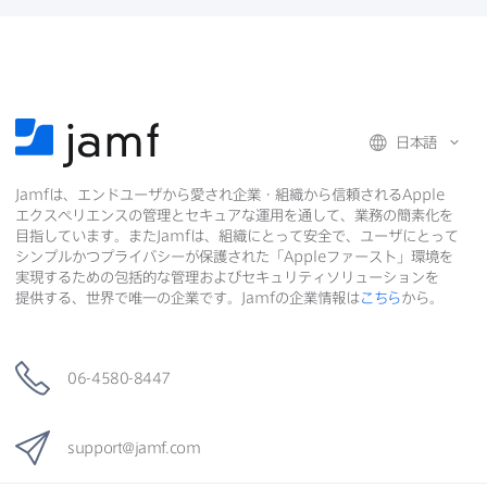
共
共
有
共
有
有
日本語
Jamf
は、​エンドユーザから​愛され企業・組織から​信頼される
Apple
エクスペリエンスの​管理と​セキュアな​運用を​通して、​業務の​簡素化を​
目指しています。​また
Jamf
は、​組織に​とって​安全で、​ユーザに​とって​
シンプルかつプライバシーが​保護された​「
Apple
ファースト」環境を​
実現する​ための​包括的な​管理および​セキュリティソリューションを​
提供する、​世界で​唯一の​企業です。
Jamf
の​企業情報は
こちら
から。
06-4580-8447
support
@
jamf
.
com