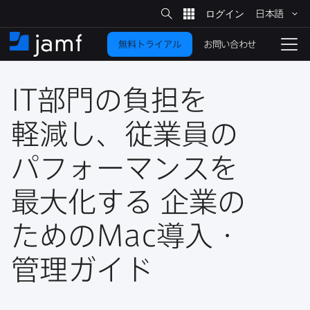
サ
日本語
イ
メ
ト
検
イ
索
お問い合わせ
無料トライアル
ン
ホ
ナ
コ
ー
ビ
ン
ム
ゲ
テ
IT
部門の​負担を​
ー
ン
シ
ツ
ョ
軽減し、​従業員の​
に
ン
を
パフォーマンスを​
移
動
切
り
最大化する
企業の​
替
ための
Mac
導入・
え
る
管理ガイド