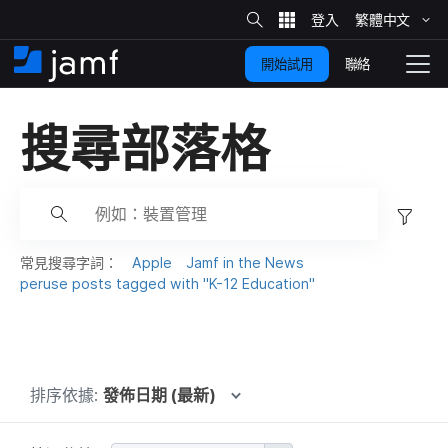
網
站
繁體​中文
跳
搜
尋
聯絡
開始試用
至
住
切
家
換
主
搜尋部​落格
要
瀏
覽
內
容
篩
選
⋯
常​見​搜尋​字詞：
Apple
Jamf in the News
⋯
peruse posts tagged with
"
K-12 Education
"
排序依據:
發佈日期 (最新)