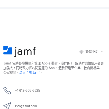
繁體​中文
Jamf
協助​各​機構​順利​管理
Apple
裝置。​我們​的
IT
解決​方案​讓​使用​者​更​
加強​大，​同時​致力​將​名聞​遐邇​的
Apple
體驗​傳遞​至​企業、​教育​機構​與​
公家​機關。
深入​了​解
Jamf
。
+
1 612-605-6625
info
@
jamf
.
com