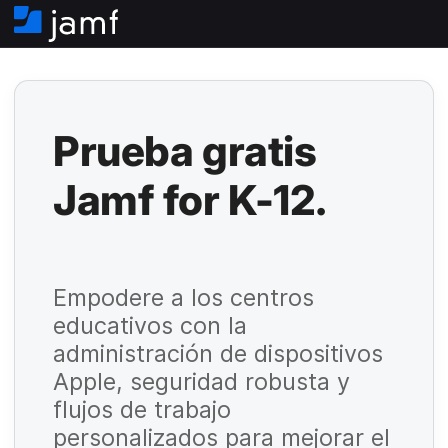
I
n
i
c
i
o
O
Prueba gratis
b
Jamf for K-12.
li
g
O
a
b
Empodere a los centros
t
li
educativos con la
o
administración de dispositivos
g
ri
O
Apple, seguridad robusta y
a
o
b
flujos de trabajo
t
li
personalizados para mejorar el