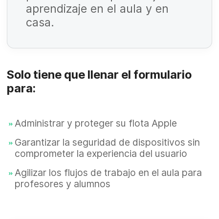
o
aprendizaje en el aula y en
g
ri
O
casa.
a
o
b
t
li
o
g
Solo tiene que llenar el formulario
ri
O
a
para:
o
b
t
li
o
g
Administrar y proteger su flota Apple
ri
O
a
Garantizar la seguridad de dispositivos sin
o
b
comprometer la experiencia del usuario
t
li
o
Agilizar los flujos de trabajo en el aula para
g
profesores y alumnos
ri
a
o
t