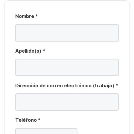
o
ri
Nombre
*
o
Apellido(s)
*
Dirección de correo electrónico (trabajo)
*
Teléfono
*