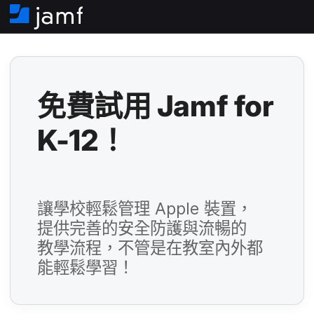
填​
住
欄
家
位
必
填​
免費​試用
Jamf for
欄
K-12
！
位
必
填​
欄
讓​學校​輕鬆​管理
Apple
裝置，​
位
提供​完善​的​安全​防護​與​流暢​的​
必
教學​流程，​不管​是​在​教室​內外​都​
填​
能​輕鬆​學習！
欄
位