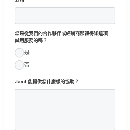
您​是​從​我們​的​合作​夥伴​或​經銷商​那​裡​得知​這​項​
試用​服務​的​嗎？
是
否
Jamf
能​提供​您什麼樣​的​協助？