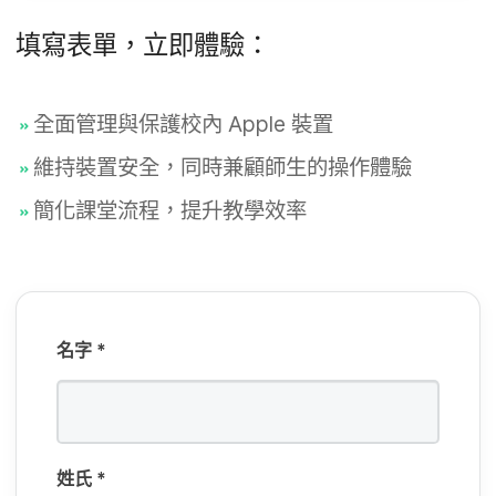
必
填​
填寫​表單，​立即​體驗：
欄
位
全面​管理​與​保護​校​內
Apple
裝置
必
填​
維持​裝置​安全，​同時​兼顧​師生​的​操作​體驗
欄
簡化​課堂​流程，​提升​教學效率
位
名​字
*
姓​氏
*