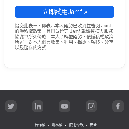
立即​試用
Jamf
»
提交​此​表單，​即​表示​本​人​確認​已​收到​並​審閱
Jamf
的
隱私權​政策
，​且​同意​遵守
Jamf
軟體​授權​與​服務​
協議
中​所​列​條款。​本人​了​解​並​確認，​依隱私權​政策​
所述，​對​本​人​個​資收集、​利用、​揭露、​轉移、​分享​
以及​儲存​的​方式。
T
L
Y
I
F
w
i
o
n
a
i
n
u
s
c
t
k
T
t
e
t
e
u
a
b
著作權
隱私權
使用條款
安全
e
d
b
g
o