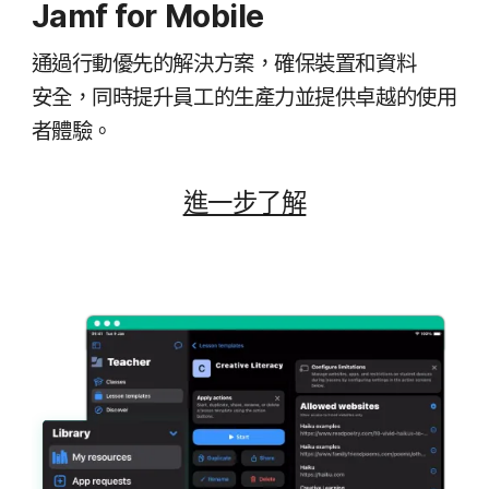
Jamf for Mobile
通過​行動​優先​的​解決​方案，​確保​裝置​和​資料​
安全，​同時​提升​員工​的​生產力​並​提供​卓越​的​使用​
者​體驗。
進一步​了​解