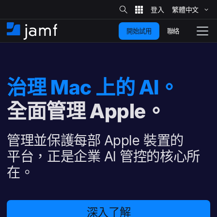
網
站
繁體​中文
跳
搜
尋
聯絡
開始試用
至
住
切
家
換
主
要
瀏
覽
治理
Mac
上​的
AI
。
內
容
全面​管理
Apple
。
管理​並​保護​每​部
Apple
裝置​的​
平台，​正是​企業
AI
管控​的​核心​所​
在。
深入​了​解