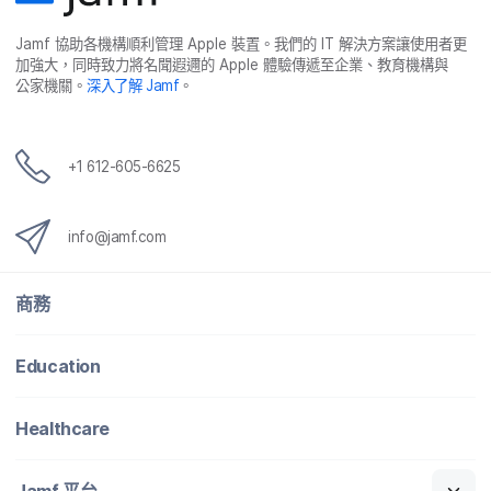
Jamf
協助​各​機構​順利​管理
Apple
裝置。​我們​的
IT
解決​方案​讓​使用​者​更​
加強​大，​同時​致力​將​名聞​遐邇​的
Apple
體驗​傳遞​至​企業、​教育​機構​與​
公家​機關。
深入​了​解
Jamf
。
+
1 612-605-6625
info
@
jamf
.
com
商務
Education
Healthcare
Jamf
平​台