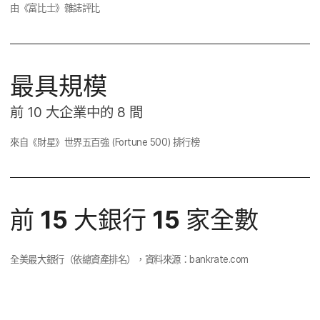
由​《富​比士​》雜​誌評​比
最​具​規模
前
10
大企業​中​的
8
間
來自​《​財星​》​世界​五百​強
(
Fortune 500
)
排行​榜
前
15
大​銀行
15
家​全數
全​美​最​大​銀行​（​依​總資產​排​名），​資料​來源：
bankrate
.
com