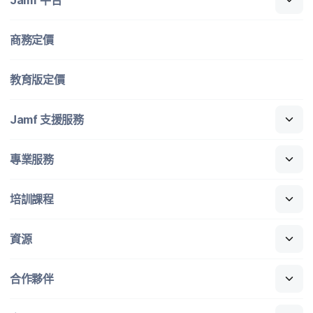
商務定​價
教育版定​價
Jamf
支援​服務
專業​服務
培訓​課程
資源
合作​夥伴