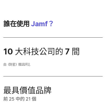
誰​在​使用
Jamf
？
10
大​科技​公司​的
7
間
由​《財星​》雜​誌評​比
最​具​價值品​牌
前
25
中​的
21
個