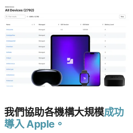
我們​協助​各​機構​大​規模
成​功​
導入
Apple
。