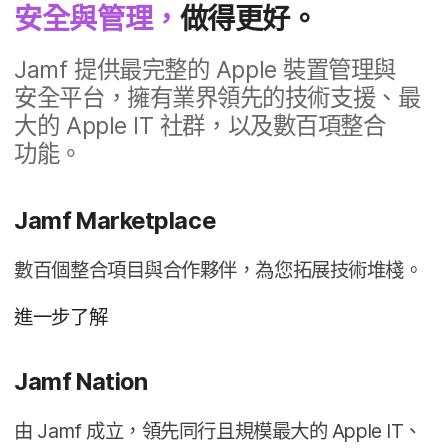
安全​與​管理，
做得​更好。
Jamf
提供​最​完整​的
Apple
裝置​管理​與​
安全​平台，​擁有​業界​領先​的​技術​支援、​最​
大​的
Apple IT
社群，​以及​數百​項​整合​
功能。
Jamf Marketplace
數百​個​整合​項目​與​合作​夥伴，​為​您拓展​技術​堆棧。
進一步​了​解
Jamf Nation
由
Jamf
成立，​領先​同行且​規模​最​大​的
Apple IT
、​