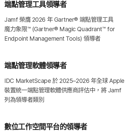
端點​管理​工具​領導​者
Jamf
榮膺
2026
年
Gartner
®
端點​管理​工具​
魔力象限​™
(
Gartner
®
Magic Quadrant
™
for
Endpoint Management Tools
)
領導​者
端點​管理​軟體​領導​者
IDC MarketScape
於
2025
–
2026
年​全球
Apple
裝置​統一​端點​管理​軟體​供​應​商​評估​中，​將
Jamf
列為​領導​者​類別
數​位​工作​空間​平台​的​領導​者