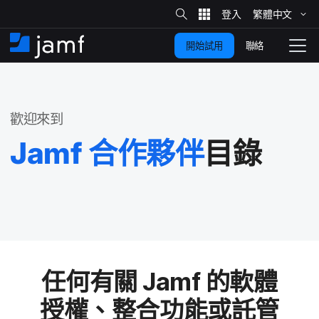
網
站
繁體​中文
跳
搜
尋
聯絡
開始試用
至
住
切
家
換
主
要
瀏
覽
歡迎來​到
內
容
Jamf
合作​夥伴
目錄
任何​有關
Jamf
的​軟體​
授權、​整合​功能​或​託管​