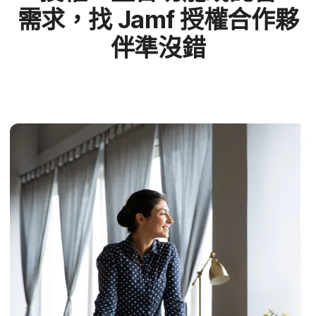
需求，​找
Jamf
授權​合作夥​
伴準​沒​錯