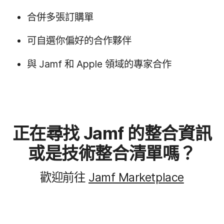
合併多​張訂購​單
可​自選​你​偏好​的​合作​夥伴
與
Jamf
和
Apple
領域​的​專家​合作
正在​尋找
Jamf
的​整合​資訊​
或​是​技術​整合​清​單嗎？
歡迎​前往
Jamf Marketplace