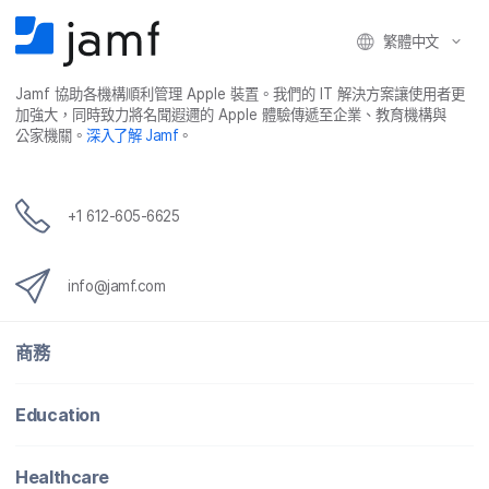
繁體​中文
Jamf
協助​各​機構​順利​管理
Apple
裝置。​我們​的
IT
解決​方案​讓​使用​者​更​
加強​大，​同時​致力​將​名聞​遐邇​的
Apple
體驗​傳遞​至​企業、​教育​機構​與​
公家​機關。
深入​了​解
Jamf
。
+
1 612-605-6625
info
@
jamf
.
com
商務
Education
Healthcare