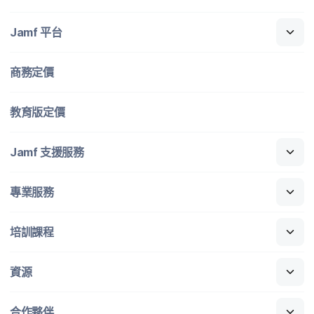
Jamf
平​台
商務定​價
教育版定​價
Jamf
支援​服務
專業​服務
培訓​課程
資源
合作​夥伴