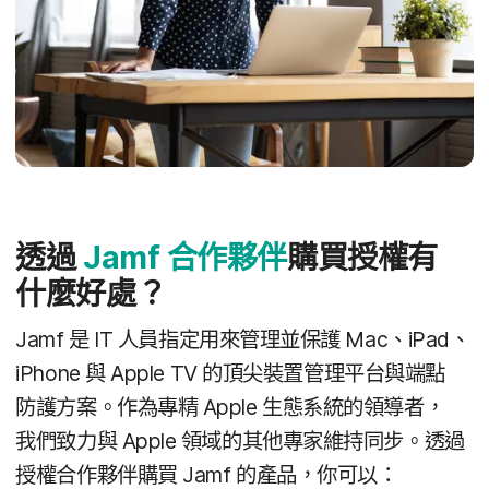
透過
Jamf
合作​夥伴
購買​授權​有​
什麼​好處？
Jamf
是
IT
人員​指定​用來​管理​並​保護
Mac
、
iPad
、
iPhone
與
Apple TV
的​頂尖​裝置​管理​平台​與​端點​
防護​方案。​作為​專精
Apple
生態​系統​的​領導​者，​
我們​致力​與
Apple
領域​的​其他​專家​維持​同步。​透過​
授權​合作​夥伴購買
Jamf
的​產品，​你​可以：