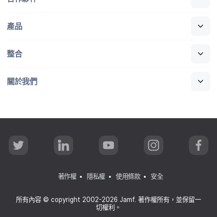
產品
整合
關於​我們
T
L
Y
I
F
w
i
o
n
a
i
n
u
s
c
t
k
T
t
e
t
e
u
a
b
著作權
隱私權
使用條款
安全
e
d
b
g
o
r
I
e
r
o
n
a
k
所有​內容
©
copyright 2002-2026 Jamf
.
著​作權​所有，​並​保留​一​
m
切權利。