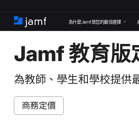
跳
為​什麼
Jamf
是​您​的​最佳​選擇
至
住
家
主
要
Jamf
教育版定
內
容
為​教師、​學生​和​學校​提供​
商務定​價