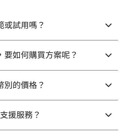
範​或​試用​嗎？
話，​要​如何​購買​方案​呢？
地​幣別​的​價格？
​支援​服務？