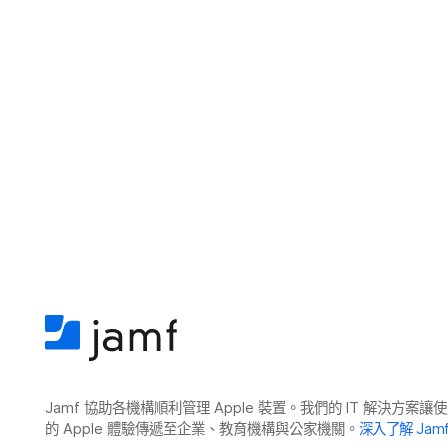
Jamf
協助​各​機構​順利​管理
Apple
裝置。​我們​的
IT
解決​方案​讓​使
的
Apple
體驗​傳遞​至​企業、​教育​機構​與​公家​機關。
深入​了​解
Jam