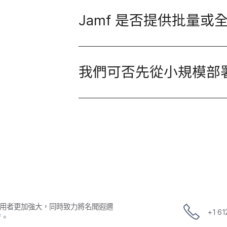
Jamf
是否​提供​批量​或​
我們​可否先​從​小規模部署
用​者​更​加強​大，​同時​致力​將​名聞​遐邇​
+
1 6
f
。