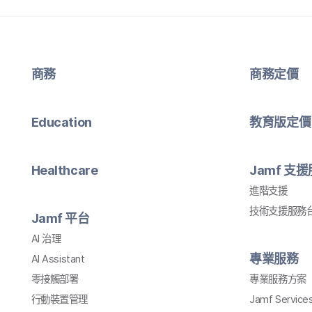
商務
商務定​價
Education
教育版定​價
Healthcare
Jamf
支援
進階​支援
技術​支援​服務​
Jamf
平​台
AI
治理
專業​服務
AI Assistant
零接觸部署
專業​服務​方案
行動​裝置​管理
Jamf Service