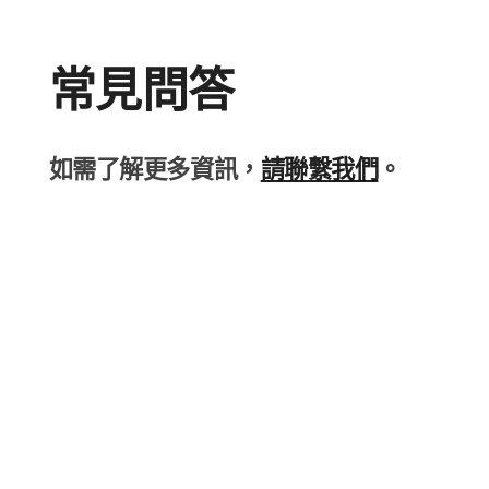
常​見​問答
如​需​了​解更多​資訊，
請​聯繫​我們
。