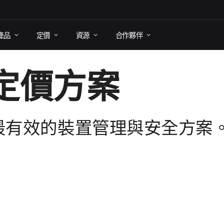
產品
定​價
資源
合作​夥伴
​價​方案
最​有效​的​裝置​管理​與​安全​方案