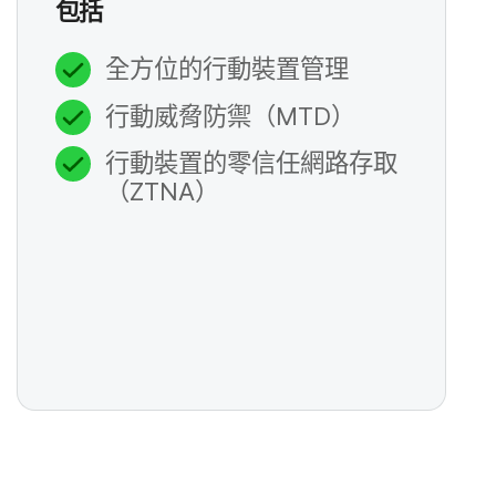
包括
全​方位​的​行動​裝置​管理
行動威脅​防禦​（
MTD
）
行動​裝置​的​零信任​網路​存取​
（
ZTNA
）