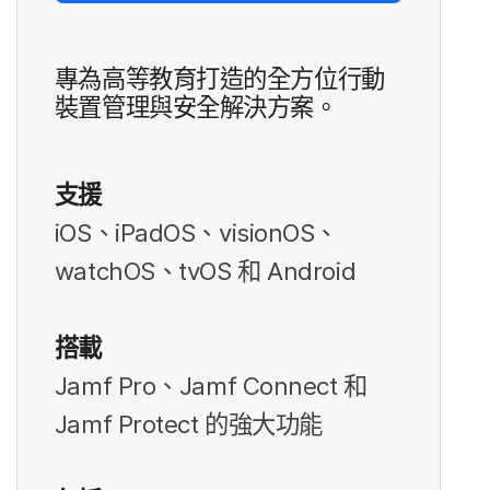
專為​高等​教育​打造​的​全方​位​行動​
裝置​管理​與​安全​解決​方案。
支援
iOS
、
iPadOS
、
visionOS
、
watchOS
、
tvOS
和
Android
搭載
Jamf Pro
、
Jamf Connect
和
Jamf Protect
的​強大​功​能