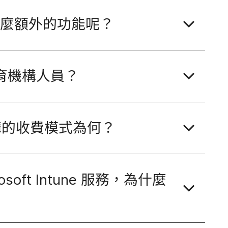
什麼額​外​的​功能​呢？
育​機構​人員？
​的​收費​模式​為​何？
osoft Intune
服務，​為​什麼​