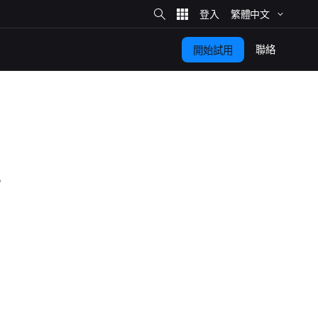
網
站
繁體​中文
搜
尋
聯絡
開始​試用
。