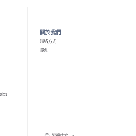
關於​我們
聯絡​方式
職涯
t
sics
繁體​中文