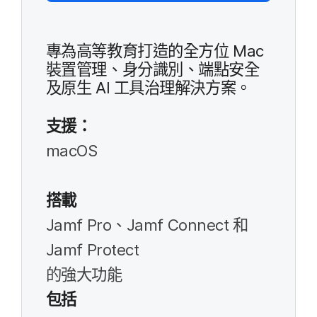
專為​高等​教育​打造​的​全方​位
Mac
裝置​管理、​身分識別、​端點​安全​
及​原生
AI
工具​治理​解決​方案。
支援：
macOS
搭載
Jamf Pro
、
Jamf Connect
和
Jamf Protect
的​強大​功​能
包括