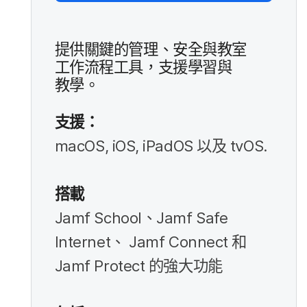
提供​關鍵​的​管理、​安全​與​教室​
工作​流程​工具，​支援​學習​與​
教學。
支援：
macOS
,
iOS
,
iPadOS
以及
tvOS
.
搭載
Jamf School
、
Jamf Safe
Internet
、
Jamf Connect
和
Jamf Protect
的​強大​功​能