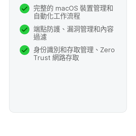
完整​的
macOS
裝置​管理​和​
自動化​工作​流程
端點​防護、​漏洞​管理​和​內容​
過​濾
身份​識別​和​存取​管理、
Zero
Trust
網路​存取