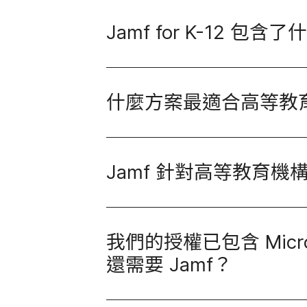
Jamf for K-12
包含​了​
什麼​方案​最​適合​高等​教
Jamf
針對​高等​教育​機構
我們​的​授權​已​包​含
Micr
還​需要
Jamf
？