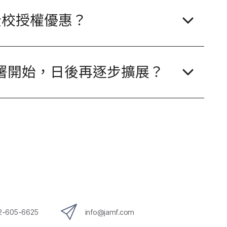
全校​授權​優惠？
​開始，​日​後​再​逐步​擴展？
12-605-6625
info
@
jamf
.
com