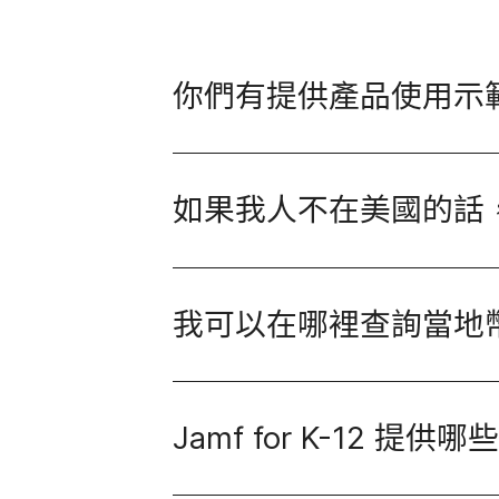
你​們​有​提供​產品​使用​示
如果​我​人​不​在​美國​的​
我​可以​在​哪​裡​查​詢​當
Jamf for K-12
提供​哪些