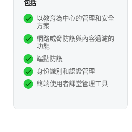
包括
以​教育為​中心​的​管理​和​安全​
方案
網路​威脅​防護​與​內容​過濾​的​
功能
端點防護
身份​識別​和​認證​管理
終端​使用​者​課堂​管理​工具