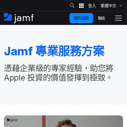
網
站
繁體​中文
跳
搜
尋
聯絡
開始試用
至
住
切
家
換
主
要
瀏
覽
Jamf
專業​服務​方案
內
容
憑藉企業​級​的​專家​經驗，​助您​將
Apple
投資​的​價值​發揮​到​極致。