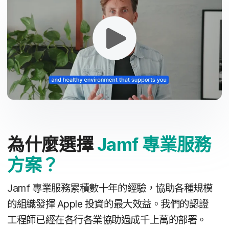
為​什麼​選擇
Jamf
專業​服務​
方案？
Jamf
專業​服務​累​積數​十​年​的​經驗，​協助​各​種​規模​
的​組織​發揮
Apple
投資​的​最​大​效益。​我們​的​認證​
工程師​已經​在​各行​各業​協助​過成千​上萬​的​部署。​