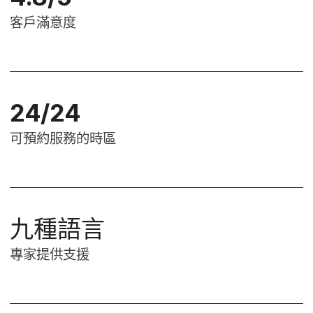
客戶​滿意度
24
/
24
可​預約​服務​的​時區
九​種​語言
專家​提供​支援