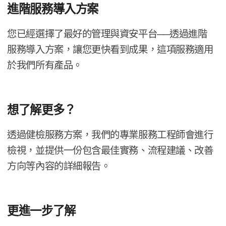
進階​服務​導入​方案
您​已經​選擇​了​最好​的​管理​與​資安平​台─​─透過​進階​
服務​導入​方案，​讓​您​更​快​看到​成果，​這​項​服務​適用​
於​我們​所有​產品。
想​了​解更多？
透過​健檢​服務​方案，​我們​的​專業​服務​工程師會​進行​
檢視，​並​提供​一份​包含​最佳​實務、​流程​建議、​改善​
方向​等​內容​的​詳細​報告。
更​進一步​了​解