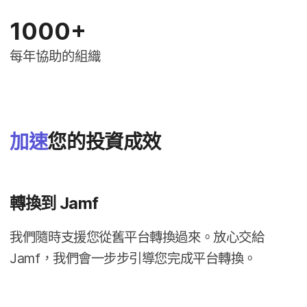
1000
+
每​年​協助​的​組織
加速
您​的​投資​成效
轉換到
Jamf
我們​隨時​支援​您​從​舊平台轉換​過來。​放心​交給
Jamf
，​我們​會​一步​步​引導​您​完成​平​台​轉換。