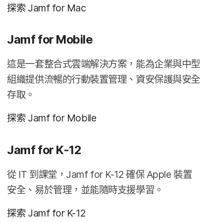
探索
Jamf for Mac
Jamf for Mobile
這​是​一套整合式​雲端​解決​方案，​能​為​企業​與​中型​
組織​提供​流暢​的​行動​裝置​管理、​資安​保護​與​安全​
存取。
探索
Jamf for Mobile
Jamf for K-12
從
IT
到​課堂，
Jamf for K-12
確​保
Apple
裝置​
安全、​易於​管理，​並​能​隨時​支援​學習。
探索
Jamf for K-12