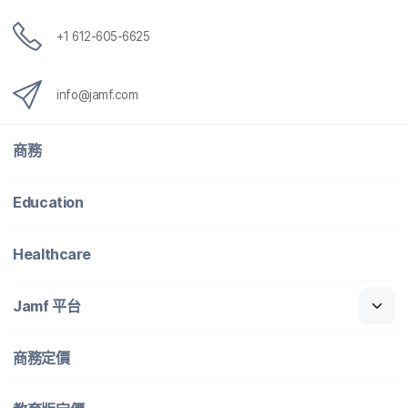
+
1 612-605-6625
info
@
jamf
.
com
商務
Education
Healthcare
Jamf
平​台
商務定​價