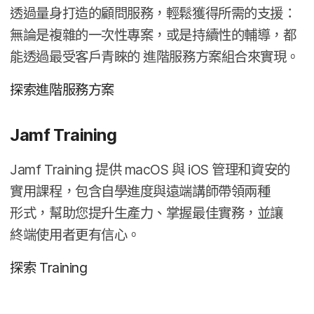
透過​量​身​打造​的​顧問​服務，​輕鬆​獲得​所​需​的​支援：​
無論​是​複雜​的​一​次性​專案，​或​是​持續性​的​輔導，​都​
能​透過​最​受​客戶​青睞​的
進階​服務​方案​組​合來​實現。
探索​進階​服務​方案
Jamf Training
Jamf Training
提供
macOS
與
iOS
管理​和​資安​的​
實用​課程，​包含​自學​進度​與​遠端​講師​帶領​兩​種​
形式，​幫助​您​提升​生​產力、​掌握​最佳​實務，​並​讓​
終端​使用​者​更​有​信心。
探索
Training