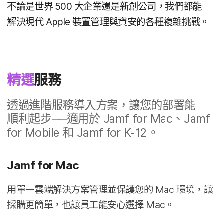
不論​是​世界
500
大企業​還是​新創​公司，​我們​都​能​
解決​現代
Apple
裝置​管理​與​資安​的​各​種​複雜​挑戰。
精選
服務
透過​進階​服務​導入​方案，​讓​您​的​部署​能​
順利​起步──​適用​於
Jamf for Mac
、
Jamf
for Mobile
和
Jamf for K-12
。
Jamf for Mac
用單​一​雲​端​解決​方案​管理​並​保護​您​的
Mac
環境，​讓​
採購​更​簡單，​也​讓​員工​能​安心​選擇
Mac
。