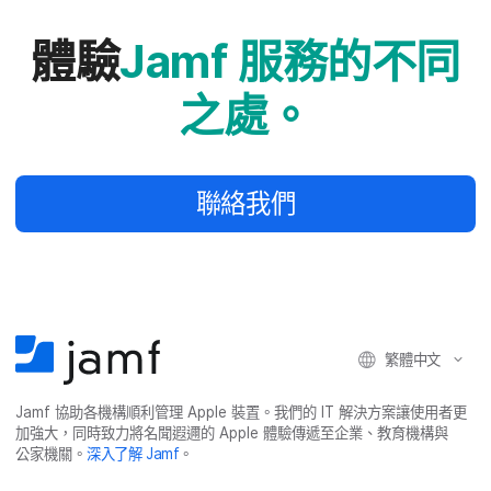
體驗
Jamf
服務​的​不同​
之​處。
聯絡​我們
繁體​中文
Jamf
協助​各​機構​順利​管理
Apple
裝置。​我們​的
IT
解決​方案​讓​使用​者​更​
加強​大，​同時​致力​將​名聞​遐邇​的
Apple
體驗​傳遞​至​企業、​教育​機構​與​
公家​機關。
深入​了​解
Jamf
。