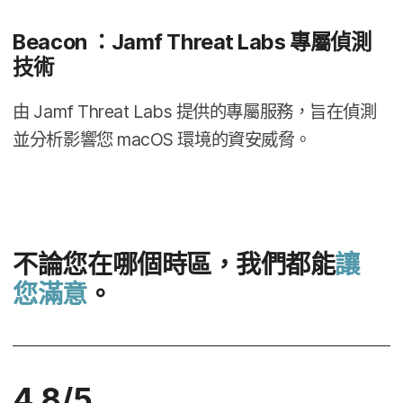
Beacon
：
Jamf Threat Labs
專屬​偵測​
技術
由
Jamf Threat Labs
提供​的​專屬​服務，​旨​在​偵測​
並​分析​影響​您
macOS
環境​的​資安​威脅。
不論您​在​哪​個​時區，​我們​都​能
讓​
您滿意
。
4
.
8
/
5