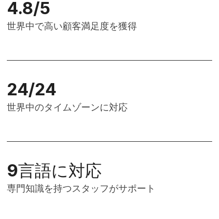
4
.
8
/
5
世界中で​高い​顧客満足度を​獲得
24
/
24
世界中の​タイムゾーンに​対応
9
言語に​対応
専門知識を​持つスタッフが​サポート