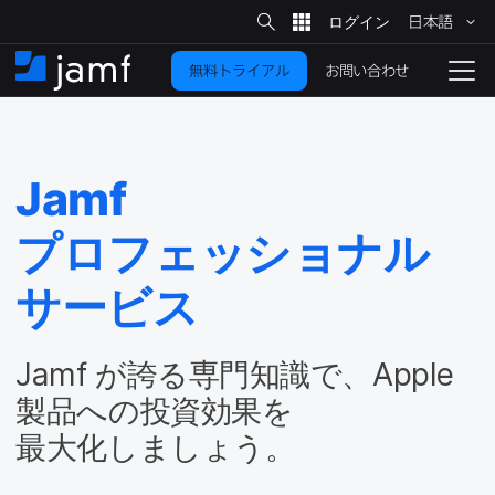
サ
日本語
イ
メ
ト
検
イ
索
お問い合わせ
無料トライアル
ン
ホ
ナ
コ
ー
ビ
ン
ム
ゲ
テ
ー
ン
シ
Jamf
ツ
ョ
に
ン
プロフェッショナル
を
移
動
切
サービス
り
替
Jamf
が​誇る​専門知識で、
Apple
え
る
製品への​投資効果を​
最大化しましょう。