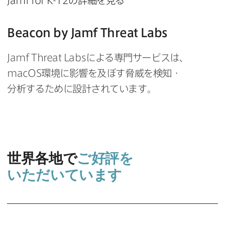
Jamf for K-12
の​詳細を​見る
Beacon by Jamf Threat Labs
Jamf Threat Labs
に​よる​専門サービスは、
macOS
環境に​影響を​及ぼす脅威を​検知・
分析する​ために​設計されています。
世界各地で
ご好評を​
いただいています