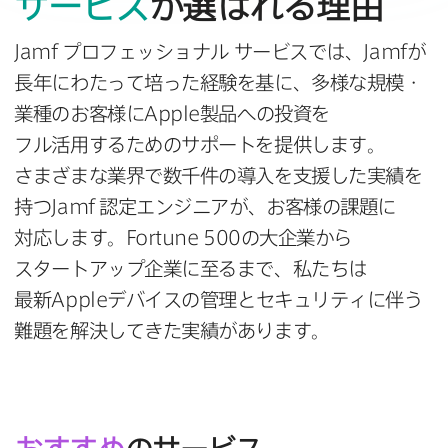
サービス
が​選ばれる​理由
Jamf
プロフェッショナル
サービスでは、
Jamf
が​
長年に​わたって​培った​経験を​基に、​多様な​規模・
業種の​お客様に
Apple
製品への​投資を​
フル活用する​ための​サポートを​提供します。​
さまざまな​業界で​数千件の​導入を​支援した​実績を​
持つ
Jamf
認定エンジニアが、​お客様の​課題に​
対応します。
Fortune 500
の​大企業から​
スタートアップ企業に​至るまで、​私たちは​
最新
Apple
デバイスの​管理と​セキュリティに​伴う​
難題を​解決してきた​実績が​あります。