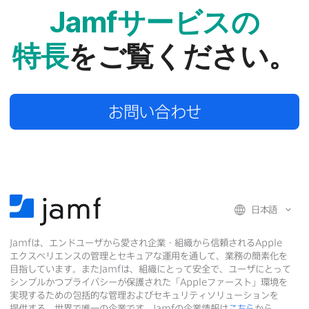
Jamf
サービスの​
特長
を​ご覧ください。
お問い​合わせ
日本語
Jamf
は、​エンドユーザから​愛され企業・組織から​信頼される
Apple
エクスペリエンスの​管理と​セキュアな​運用を​通して、​業務の​簡素化を​
目指しています。​また
Jamf
は、​組織に​とって​安全で、​ユーザに​とって​
シンプルかつプライバシーが​保護された​「
Apple
ファースト」環境を​
実現する​ための​包括的な​管理および​セキュリティソリューションを​
提供する、​世界で​唯一の​企業です。
Jamf
の​企業情報は
こちら
から。