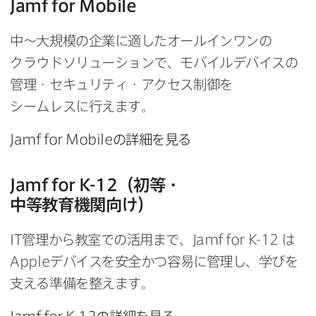
Jamf for Mobile
中～大規模の​企業に​適した​オールインワンの​
クラウドソリューションで、​モバイルデバイスの​
管理・セキュリティ・アクセス制御を​
シームレスに​行えます。
Jamf for Mobile
の​詳細を​見る
Jamf for K-12
（初等・
中等教育機関向け）
IT
管理から​教室での​活用まで、
Jamf for K-12
は
Apple
デバイスを​安全か​つ容易に​管理し、​学びを​
支える​準備を​整えます。