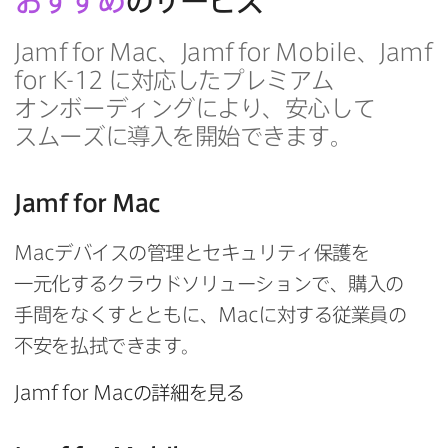
おすすめ
の​サービス
Jamf for Mac
、
Jamf for Mobile
、
Jamf
for K-12
に​対応した​プレミアム
オンボーディングに​より、​安心して​
スムーズに​導入を​開始できます。
Jamf for Mac
Mac
デバイスの​管理と​セキュリティ保護を​
一元化する​クラウドソリューションで、​購入の​
手間を​なくすとともに、
Mac
に​対する​従業員の​
不安を​払拭できます。
Jamf for Mac
の​詳細を​見る