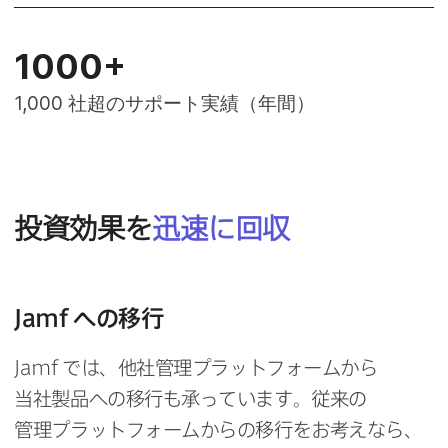
1000
+
1
,
000
社超の​サポート実績​（年間）
投資効果を
迅速に​回収
Jamf
への​移行
Jamf
では、​他社管理プラットフォームから​
当社製品への​移行も​承っています。​従来の​
管理プラットフォームからの​移行を​お考えなら、