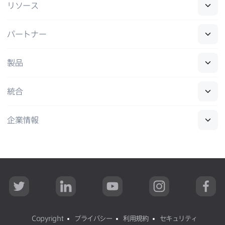
リソース
パートナー
製品
統合
企業情報
T
L
Y
I
F
w
i
o
n
a
i
n
u
s
c
t
k
T
t
e
t
e
u
a
b
Copyright
プライバシー
利用規約
セキュリティ
e
d
b
g
o