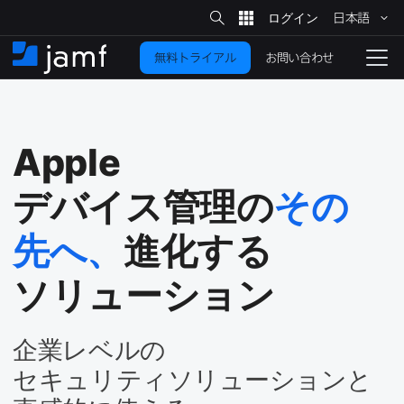
サ
日本語
イ
メ
ト
検
イ
索
お問い合わせ
無料トライアル
ン
ホ
ナ
コ
ー
ビ
ン
ム
ゲ
テ
ー
ン
シ
Apple
ツ
ョ
に
ン
デバイス管理の
その​
を
移
動
切
先へ、
進化する​
り
ソリューション
替
え
る
企業レベルの​
セキュリティソリューションと​