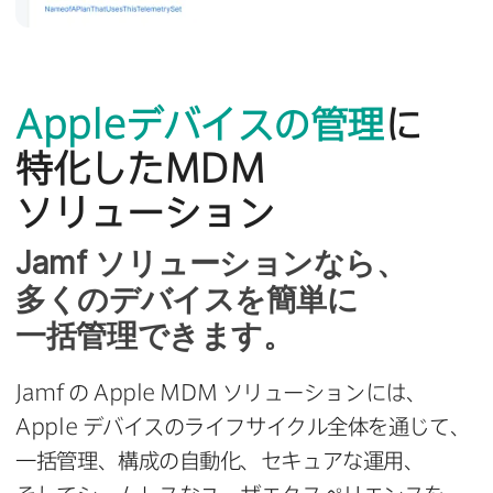
Apple
デバイスの​管理
に​
特化した
MDM
ソリューション
Jamf
ソリューションなら、​
多くの​デバイスを​簡単に​
一括管理できます。
Jamf
の
Apple MDM
ソリューションには、
Apple
デバイスの​ライフサイクル全体を​通じて、
一括管理、​構成の​自動化、​セキュアな​運用、​