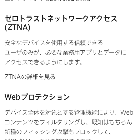
ゼロトラストネットワークアクセス
(
ZTNA
)
安全な​デバイスを​使用する​信頼できる​
ユーザのみが、​必要な​業務用アプリと​データに​
アクセスできるようにします。
ZTNA
の​詳細を​見る
Web
プロテクション
デバイス全体を​対象と​する​管理機能に​より、
Web
コンテンツを​フィルタリングし、​既知は​もちろん​
新種の​フィッシング攻撃も​ブロックして、​