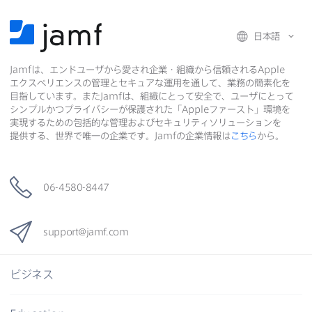
日本語
Jamf
は、​エンドユーザから​愛され企業・組織から​信頼される
Apple
エクスペリエンスの​管理と​セキュアな​運用を​通して、​業務の​簡素化を​
目指しています。​また
Jamf
は、​組織に​とって​安全で、​ユーザに​とって​
シンプルかつプライバシーが​保護された​「
Apple
ファースト」環境を​
実現する​ための​包括的な​管理および​セキュリティソリューションを​
提供する、​世界で​唯一の​企業です。
Jamf
の​企業情報は
こちら
から。
06-4580-8447
support
@
jamf
.
com
ビジネス