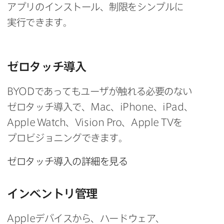
アプリの​インストール、​制限を​シンプルに​
実行できます。
ゼロタッチ導入
BYOD
であっても​ユーザが​触れる​必要の​ない​
ゼロタッチ導入で、
Mac
、
iPhone
、
iPad
、
Apple Watch
、
Vision Pro
、
Apple TV
を​
プロビジョニングできます。
ゼロタッチ導入の​詳細を​見る
インベントリ管理
Apple
デバイスから、​ハードウェア、​