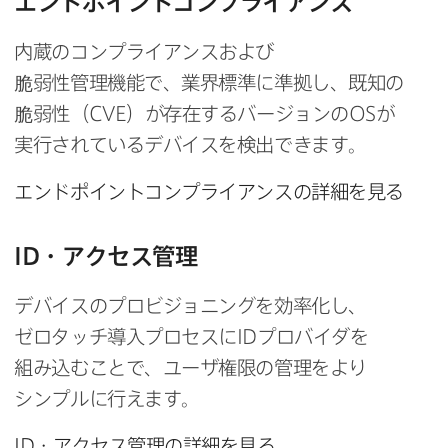
エンドポイントコンプライアンス
内蔵の​コンプライアンスおよび​
脆弱性管理機能で、​業界標準に​準拠し、​既知の​
脆弱性​（
CVE
）が​存在する​バージョンの
OS
が​
実行されている​デバイスを​検出できます。
エンドポイントコンプライアンスの​詳細を​見る
ID
・アクセス管理
デバイスの​プロビジョニングを​効率化し、
ゼロタッチ導入プロセスに
ID
プロバイダを​
組み込むことで、​ユーザ権限の​管理を​より​
シンプルに​行えます。
ID
・アクセス管理の​詳細を​見る