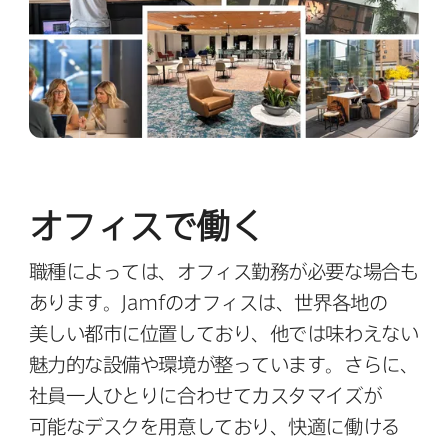
オフィスで​働く
職種に​よっては、​オフィス勤務が​必要な​場合も​
あります。
Jamf
の​オフィスは、​世界各地の​
美しい​都市に​位置しており、​他では​味わえない​
魅力的な​設備や​環境が​整っています。​さらに、​
社員一人​ひとりに​合わせて​カスタマイズが​
可能な​デスクを​用意しており、​快適に​働ける​