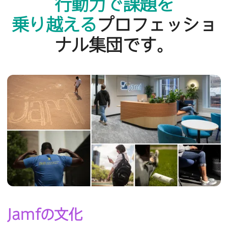
行動力で​課題を​
乗り越える
プロフェッショ
ナル集団です。
Jamf
の​文化