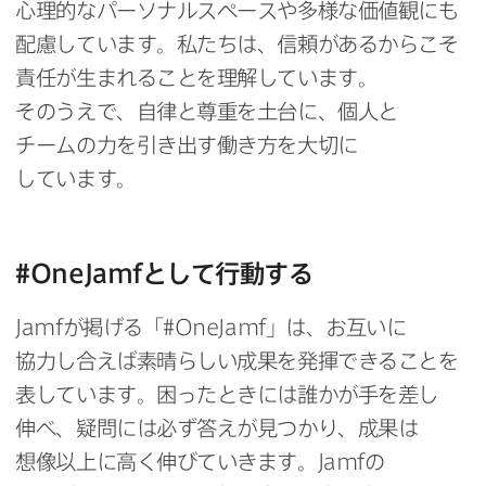
心理的な​パーソナルスペースや​多様な​価値観にも​
配慮しています。​私たちは、​信頼が​あるから​こそ​
責任が​生まれる​ことを​理解しています。​
そのうえで、​自律と​尊重を​土台に、​個人と​
チームの​力を​引き出す​働き方を​大切に​
しています。
#
OneJamf
と​して​行動する
Jamf
が​掲げる​「#
OneJamf
」は、​お互いに​
協力し合えば​素晴らしい​成果を​発揮できる​ことを​
表しています。​困った​ときには​誰かが​手を​差し​
伸べ、​疑問には​必ず​答えが​見つかり、​成果は​
想像以上に​高く​伸びていきます。
Jamf
の​