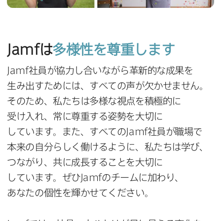
Jamf
は
多様性を​尊重します
Jamf
社員が​協力し合いながら​革新的な​成果を​
生み出すためには、​すべての​声が​欠かせません。​
その​ため、​私たちは​多様な​視点を​積極的に​
受け入れ、​常に​尊重する​姿勢を​大切に​
しています。​また、​すべての
Jamf
社員が​職場で​
本来の​自分らしく​働けるように、​私たちは​学び、​
つながり、​共に​成長する​ことを​大切に​
しています。​ぜひ
Jamf
の​チームに​加わり、​
あなたの​個性を​輝かせてください。