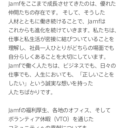
Jamf
を​ここまで​成長させてきたのは、​優れた​
仲間たちの​存在です。
そして、​そうした​
人材とともに​働き続ける​ことで、
Jamf
は​
これからも​進化を​続けていきます。​私たちは、​
仕事と​私生活が​密接に​結びついている​ことを​
理解し、​社員一人​ひとりが​どちらの​場面でも​
自分らしく​ある​ことを​大切に​しています。
Jamf
で​働く​人たちは、​ビジネスでも、​日々の​
仕事でも、​人生に​おいても、​「正しい​ことを​
したい」と​いう​誠実な​想いを​持った​
人たちばかりです。
Jamf
の​福利厚生、​各地の​オフィス、​そして​
ボランティア休暇​（
VTO
）を​通じた​
コミュニティへの​貢献に​ついても、​