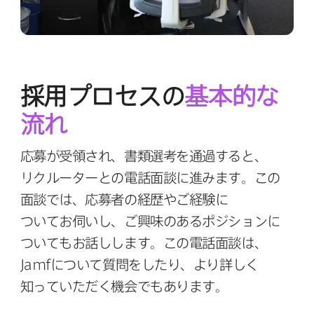
採用プロセスの
基本的な​
流れ
応募が​受領され、​書類選考を​通過すると、​
リクルーターとの​電話面談に​進みます。​この​
面談では、​応募者の​経歴や​ご経験に​
ついてお伺いし、​ご興味の​ある​ポジションに​
ついても​お話しします。​この​電話面談は、
Jamf
に​ついて​質問を​したり、​より​詳しく​
知っていただく​機会でもあります。