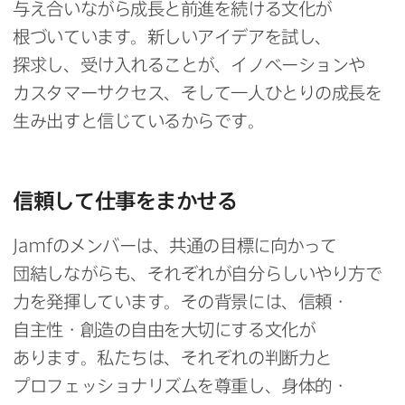
与え合いながら​成長と​前進を​続ける​文化が​
根づいています。​新しい​アイデアを​試し、​
探求し、​受け入れる​ことが、​イノベーションや​
カスタマーサクセス、​そして​一人​ひとりの​成長を​
生み出すと​信じているからです。
信頼して​仕事を​まかせる
Jamf
の​メンバーは、​共通の​目標に​向かって​
団結しながらも、​それぞれが​自分らしい​やり方で​
力を​発揮しています。​その​背景には、​信頼・​
自主性・創造の​自由を​大切に​する​文化が​
あります。​私たちは、​それぞれの​判断力と​
プロフェッショナリズムを​尊重し、​身体的・​