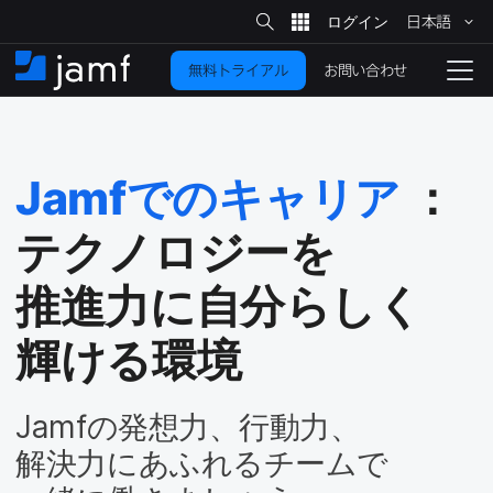
サ
日本語
イ
メ
ト
検
イ
索
お問い合わせ
無料トライアル
ン
ホ
ナ
コ
ー
ビ
ン
ム
ゲ
テ
ー
ン
シ
Jamf
での​キャリア
：
ツ
ョ
に
ン
テクノロジーを​
を
移
動
切
推進力に​自分らしく​
り
輝ける​環境
替
え
る
Jamf
の​発想力、​行動力、​
解決力に​あふれる​チームで​