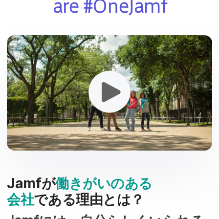
are
#
OneJamf
Jamf
が
働きがいの​ある​
会社
である​理由とは？