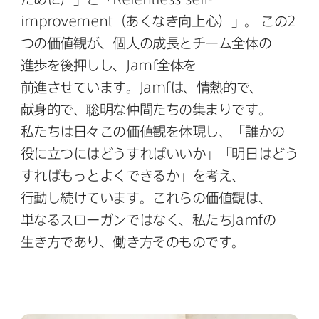
improvement
（あくなき向上心）」。
この
2
つの​価値観が、​個人の​成長と​チーム全体の​
進歩を​後押しし、
Jamf
全体を​
前進させています。
Jamf
は、​情熱的で、​
献身的で、​聡明な​仲間たちの​集まりです。
私たちは​日々​この​価値観を​体現し、​「誰かの​
役に​立つには​どう​すれば​いいか」​「明日は​どう​
すれば​もっと​よく​できるか」を​考え、​
行動し続けています。​これらの​価値観は、​
単なる​スローガンではなく、​私たち
Jamf
の​
生き方であり、​働き方​その​ものです。