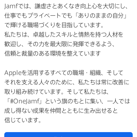
Jamf
では、​謙虚さと​あくなき向上心を​大切にし、​
仕事でも​プライベートでも​「ありのままの​自分」
で​輝ける​職場づくりを​目指しています。​
私たちは、​卓越した​スキルと​情熱を​持つ​人材を​
歓迎し、​その力を​最大限に​発揮できるよう、​
信頼と​裁量の​ある​環境を​整えています
Apple
を​活用する​すべての​職場・組織、​そして​
それを​支える​人々の​ために、​私たちは​常に​改善に​
取り組み続けています。​そして​私たちは、​
「#
OneJamf
」と​いう​旗の​もとに​集い、​一人では​
成し得ない​成果を​仲間とともに​生み出せると​
信じています。