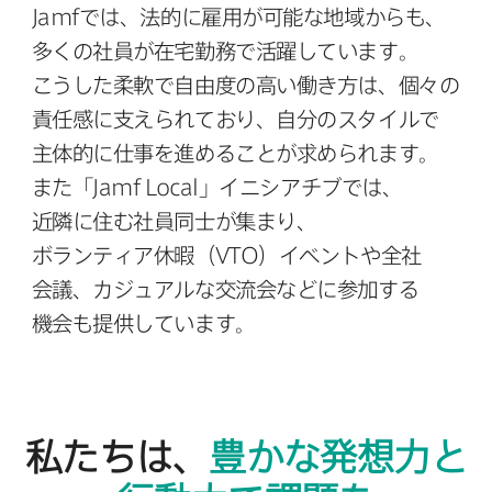
Jamf
では、​法的に​雇用が​可能な​地域からも、​
多くの​社員が​在宅勤務で​活躍しています。​
こうした​柔軟で​自由度の​高い​働き方は、​個々の​
責任感に​支えられており、​自分の​スタイルで​
主体的に​仕事を​進める​ことが​求められます。​
また​「
Jamf Local
」イニシアチブでは、​
近隣に​住む社員同士が​集まり、​
ボランティア休暇​（
VTO
）​イベントや​全社​
会議、​カジュアルな​交流会などに​参加する​
機会も​提供しています。
私たちは、
豊かな​発想力と​