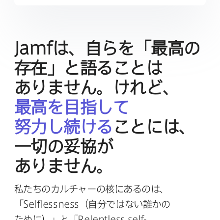
Jamf
は、​自らを​「最高の​
存在」と​語る​ことは​
ありません。​けれど、
最高を​目指して​
努力し続ける
ことには、​
一切の​妥協が​
ありません。
私たちの​カルチャーの​核に​あるのは、​
「
Selflessness
（自分ではない​誰かの​
ために）」と​「
Relentless self-