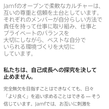
Jamf
の​オープンで​柔軟な​カルチャーは、​
互いの​尊重と​信頼を​土台と​しています。​
それぞれの​メンバーが​自分らしい​方​法で​
責任を​持って仕事に​取り組み、​仕事と​
プライベートの​バランスを​
大切にしながら、​ベストな​自分で​
いられる​環境づくりを​大切に​
しています。
私たちは、​自己成長への​探究を​決して​
止めません。
完全無欠を​目指す​ことは​できなくても、​日々​
「より​良く」を​追い​求める​ことは​できる
—
そう​
信じています。
Jamf
では、​お互いに​刺激を​