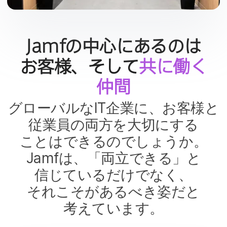
Jamf
の​中心に​あるのは​
お客様、​そして
共に​働く​
仲間
グローバルな
IT
企業に、​お客様と​
従業員の​両方を​大切に​する​
ことは​できるのでしょうか。
Jamf
は、​「両立できる」と​
信じているだけでなく、​
それこそが​あるべき姿だと​
考えています。