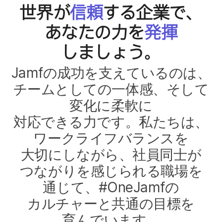
世界が
信頼
する​企業で、​
あなたの力を
発揮
しましょう。
Jamf
の​成功を​支えているのは、​
チームと​しての​一体感、​そして​
変化に​柔軟に​
対応できる力です。​私たちは、​
ワークライフバランスを​
大切にしながら、​社員同士が​
つながりを​感じられる​職場を​
通じて、​#
OneJamf
の​
カルチャーと​共通の​目標を​
育んでいます。