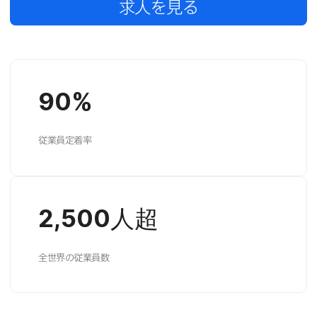
求人を​見る
90
%
従業員定着率
2
,
500
人超
全世界の​従業員数