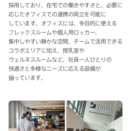
採用しており、​在宅での​働きやすさと、​必要に​
応じた​オフィスでの​連携の​両立を​可能に​
しています。​オフィスには、​多目的に​使える​
フレックスルームや​個人用ロッカー、​
集中しやすい​静かな​空間、​チームで​活用できる​
コラボエリアに​加え、​授乳室や​
ウェルネスルームなど、​社員一人​ひとりの​
快適さと​多様な​ニーズに​応える​設備が​
揃っています。