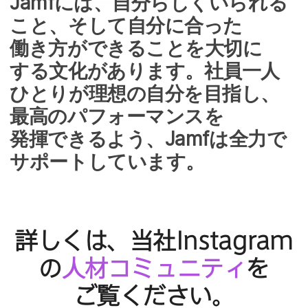
Jamf
には、​自分らしく​いられる​
こと、​そして​自分に​合った​
働き方が​できる​ことを​大切に​
する​文化が​あります。​社員一人​
ひとりが​理想の​自分を​目指し、​
最高の​パフォーマンスを​
発揮できるよう、
Jamf
は​全力で​
サポートしています。
詳しくは、​当社
Instagram
の
人材コミュニティ
を​
ご覧ください。