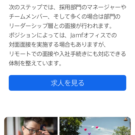
次の​ステップでは、​採用部門の​マネージ​ャーや​
チームメンバー、​そして​多くの​場合は​部門の​
リーダーシップ層との​面接が​行われます。​
ポジションに​よっては、
Jamf
オフィスでの​
対面面接を​実施する​場合も​ありますが、​
リモートでの​面接や​入社手​続きにも​対応できる​
体制を​整えています。
求人を​見る