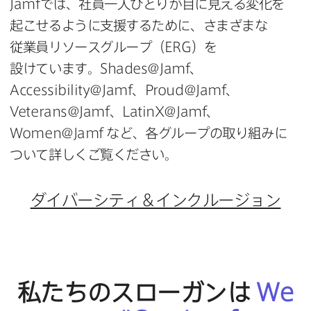
Jamf
では、​社員一人​ひとりが​目に​見える​変化を​
起こせるように​支援する​ために、​さまざまな​
従業員リソースグループ​（
ERG
）を​
設けています。
Shades
@
Jamf
、
Accessibility
@
Jamf
、
Proud
@
Jamf
、
Veterans
@
Jamf
、
LatinX
@
Jamf
、
Women
@
Jamf
など、​各グループの​取り組みに​
ついて​詳しく​ご覧ください。
ダイバーシティ＆インクルージョン
私たちの​スローガンは
We