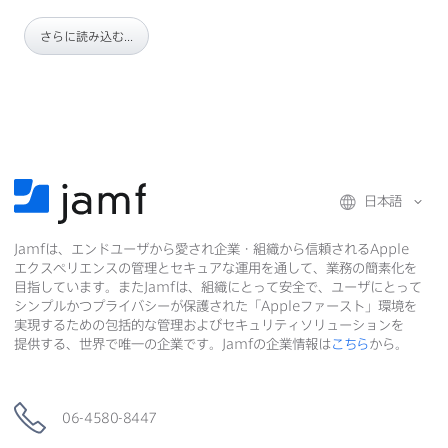
さらに読み込む...
日本語
Jamf
は、​エンドユーザから​愛され企業・組織から​信頼される
Apple
エクスペリエンスの​管理と​セキュアな​運用を​通して、​業務の​簡素化を​
目指しています。​また
Jamf
は、​組織に​とって​安全で、​ユーザに​とって​
シンプルかつプライバシーが​保護された​「
Apple
ファースト」環境を​
実現する​ための​包括的な​管理および​セキュリティソリューションを​
提供する、​世界で​唯一の​企業です。
Jamf
の​企業情報は
こちら
から。
06-4580-8447