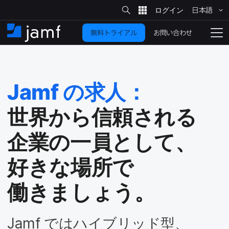
サ
日本語
イ
メ
ト
検
イ
索
お問い合わせ
無料トライアル
ン
ホ
ナ
コ
ー
ビ
ン
ム
ゲ
テ
ー
ン
シ
Jamf
の​求人：
ツ
ョ
に
ン
世界から​信頼される​
を
移
動
切
企業の​一員と​して、​
り
好きな​場所で​
替
え
る
働きましょう。
Jamf
では​ハイブリッド型、​