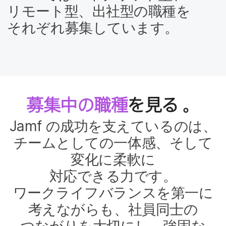
リモート型、​出社型の​職種を​
それぞれ募集しています。
募集中の​職種
を​見る
。
Jamf
の​成功を​支えているのは、​
チームと​しての​一体感、​そして​
変化に​柔軟に​
対応できる力です。​
ワークライフバランスを​第一に​
考えながらも、​社員同士の​