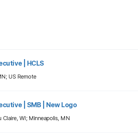
ecutive | HCLS
 MN; US Remote
ecutive | SMB | New Logo
u Claire, WI; Minneapolis, MN