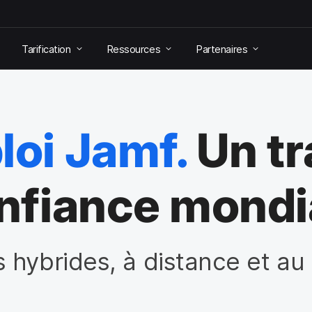
Tarification
Ressources
Partenaires
loi Jamf.
Un tr
onfiance mondi
hybrides, à distance et au