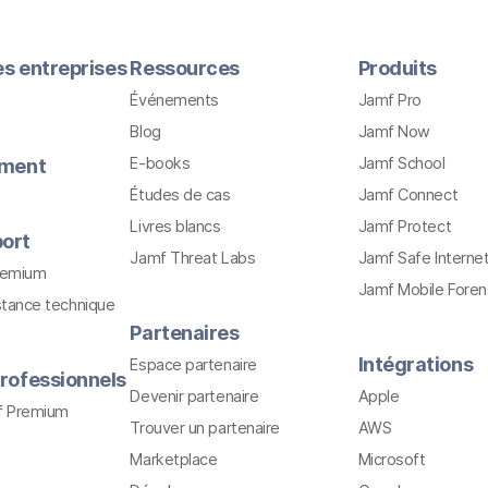
les entreprises
Ressources
Produits
Événements
Jamf Pro
Blog
Jamf Now
E-books
Jamf School
ement
Études de cas
Jamf Connect
Livres blancs
Jamf Protect
ort
Jamf Threat Labs
Jamf Safe Interne
remium
Jamf Mobile Foren
stance technique
Partenaires
Intégrations
Espace partenaire
rofessionnels
Devenir partenaire
Apple
f Premium
Trouver un partenaire
AWS
Marketplace
Microsoft