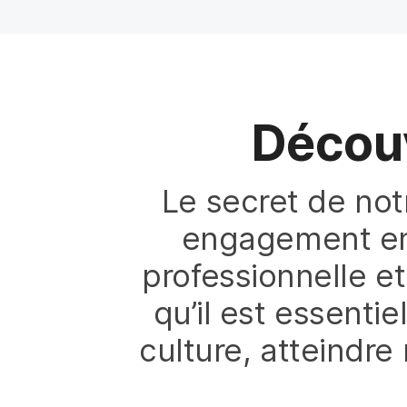
i
p
a
l
Décou
Le secret de not
engagement en fa
professionnelle et
qu’il est essenti
culture, atteindre