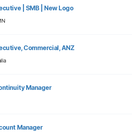
ecutive | SMB | New Logo
 MN
ecutive, Commercial, ANZ
lia
ontinuity Manager
count Manager