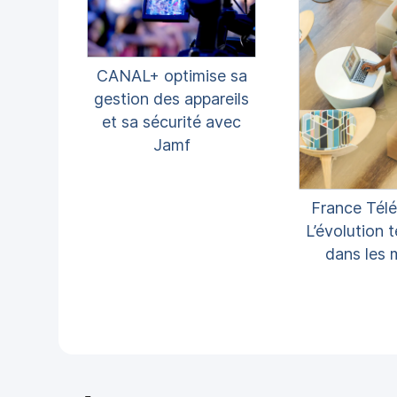
i
p
a
l
CANAL+ optimise sa
gestion des appareils
et sa sécurité avec
Jamf
France Télé
L’évolution 
dans les 