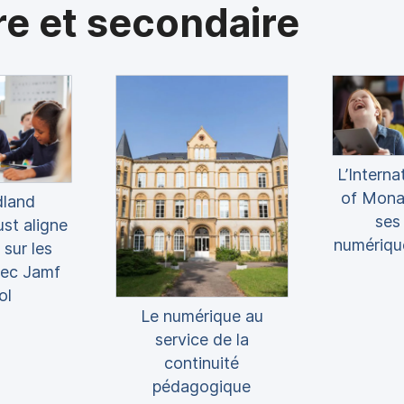
re et secondaire
L’Interna
of Mona
land
ses
st aligne
numériqu
 sur les
vec Jamf
ol
Le numérique au
service de la
continuité
pédagogique