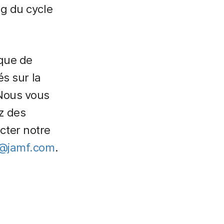
ng du cycle
ique de
és sur la
 Nous vous
z des
cter notre
y@jamf.com
.