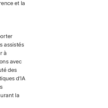
rence et la
porter
s assistés
r à
ions avec
uté des
tiques d’IA
s
urant la