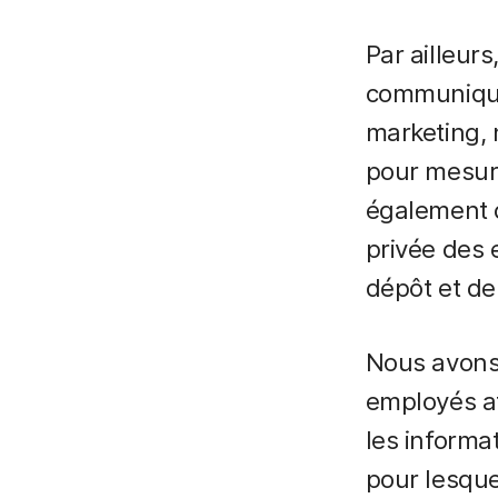
Par ailleur
communiquon
marketing, 
pour mesure
également c
privée des 
dépôt et de 
Nous avons 
employés af
les informa
pour lesque