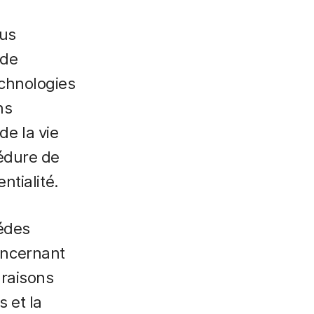
ous
 de
echnologies
ns
de la vie
cédure de
ntialité.
tédes
oncernant
 raisons
 et la