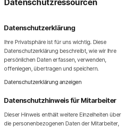
Datenschutzressourcen
a
n
u
p
t
i
Datenschutzerklärung
n
h
a
Ihre Privatsphäre ist für uns wichtig. Diese
l
Datenschutzerklärung beschreibt, wie wir Ihre
t
e
persönlichen Daten erfassen, verwenden,
n
offenlegen, übertragen und speichern.
Datenschutzerklärung anzeigen
Datenschutzhinweis für Mitarbeiter
Dieser Hinweis enthält weitere Einzelheiten über
die personenbezogenen Daten der Mitarbeiter,