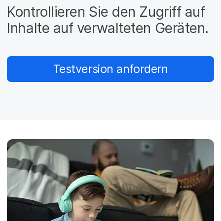
a
n
Kontrollieren Sie den Zugriff auf
u
p
Inhalte auf verwalteten Geräten.
t
i
n
h
Testversion anfordern
a
l
t
e
n