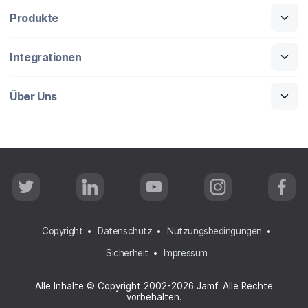
Produkte
Integrationen
Über Uns
T
L
Y
I
F
w
i
o
n
a
i
n
u
s
c
t
k
T
t
e
t
e
u
a
b
Copyright
Datenschutz
Nutzungsbedingungen
e
d
b
g
o
r
I
e
r
o
Sicherheit
Impressum
n
a
k
m
Alle Inhalte © Copyright 2002-2026 Jamf. Alle Rechte
vorbehalten.