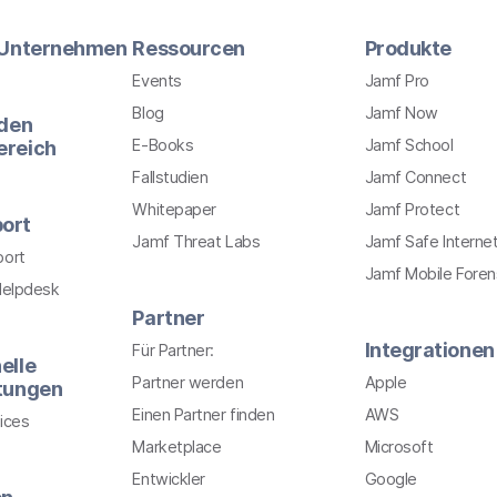
r Unternehmen
Ressourcen
Produkte
Events
Jamf Pro
Blog
Jamf Now
 den
E-Books
Jamf School
ereich
Fallstudien
Jamf Connect
Whitepaper
Jamf Protect
ort
Jamf Threat Labs
Jamf Safe Interne
port
Jamf Mobile Foren
Helpdesk
Partner
Integrationen
Für Partner:
elle
Partner werden
Apple
stungen
Einen Partner finden
AWS
ices
Marketplace
Microsoft
Entwickler
Google