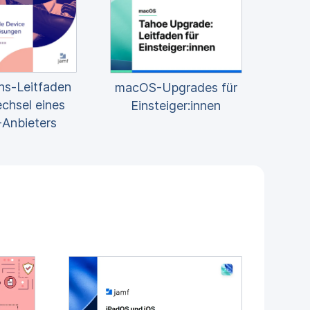
ns-Leitfaden
macOS-Upgrades für
chsel eines
Einsteiger:innen
nbieters