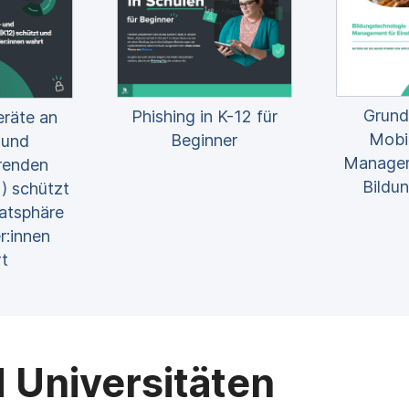
Grund
Phishing in K-12 für
räte an
Mobi
Beginner
 und
Managem
renden
Bildu
) schützt
vatsphäre
r:innen
t
 Universitäten