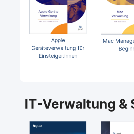
H
a
u
p
t
i
n
Apple
Mac Manage
h
Geräteverwaltung für
Begin
a
Einsteiger:innen
l
t
e
n
IT-Verwaltung & 