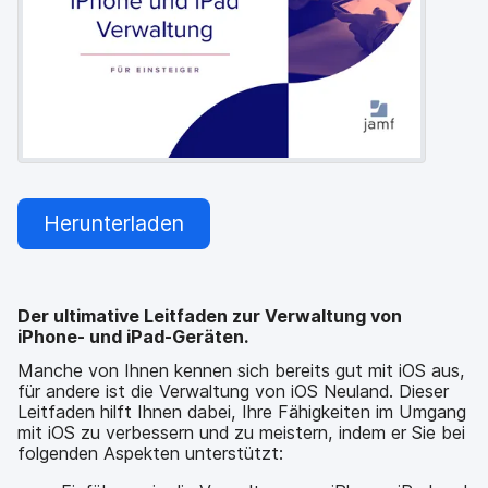
a
n
u
p
t
i
n
h
a
l
t
Herunterladen
e
n
Der ultimative Leitfaden zur Verwaltung von
iPhone- und iPad-Geräten.
Manche von Ihnen kennen sich bereits gut mit iOS aus,
für andere ist die Verwaltung von iOS Neuland. Dieser
Leitfaden hilft Ihnen dabei, Ihre Fähigkeiten im Umgang
mit iOS zu verbessern und zu meistern, indem er Sie bei
folgenden Aspekten unterstützt: