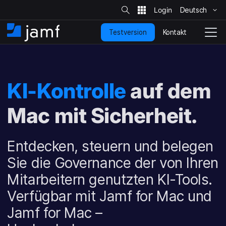
S
i
Deutsch
Ü
t
e
b
-
Kontakt
Testversion
e
S
N
S
u
r
t
a
c
s
a
v
h
p
e
r
i
r
t
g
KI-Kontrolle
auf dem
i
s
a
n
e
t
g
Mac mit Sicherheit.
i
i
e
t
o
n
e
n
u
u
Entdecken, steuern und belegen
n
m
d
s
Sie die Governance der von Ihren
z
c
Mitarbeitern genutzten KI-Tools.
u
h
d
a
Verfügbar mit Jamf for Mac und
e
l
n
Jamf for Mac –
t
H
e