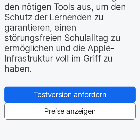
a
n
den nötigen Tools aus, um den
u
p
Schutz der Lernenden zu
t
garantieren, einen
i
n
störungsfreien Schulalltag zu
h
a
ermöglichen und die Apple-
l
Infrastruktur voll im Griff zu
t
e
haben.
n
Testversion anfordern
Preise anzeigen