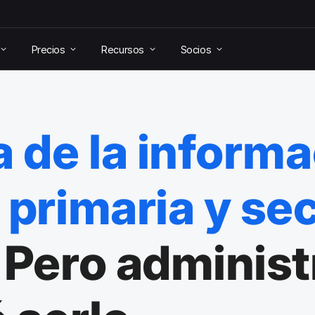
Precios
Recursos
Socios
a de la inform
 primaria y se
Pero administ