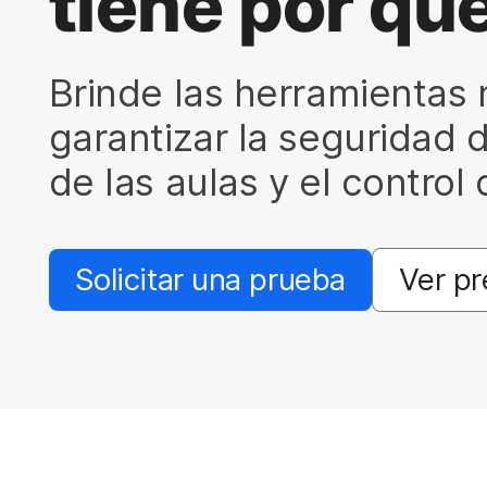
tiene por qué
a
l
Brinde las herramientas
garantizar la seguridad 
de las aulas y el control 
Solicitar una prueba
Ver pr