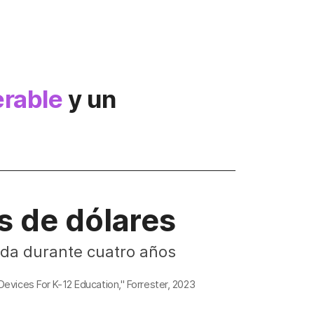
erable
y un
s de dólares
da durante cuatro años
evices For K-12 Education," Forrester, 2023