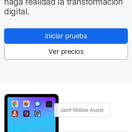
haga realidad la transformación
l
digital.
Iniciar prueba
Ver precios