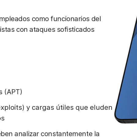
empleados como funcionarios del
distas con ataques sofisticados
s (APT)
ploits) y cargas útiles que eluden
os
eben analizar constantemente la