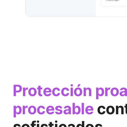
Protección proa
procesable
cont
sofisticados