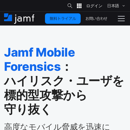
サ
日本語
イ
メ
ト
検
イ
索
お問い合わせ
無料トライアル
ン
ホ
ナ
コ
ー
ビ
ン
ム
ゲ
テ
ー
ン
シ
Jamf Mobile
ツ
ョ
に
ン
Forensics
：
を
移
動
切
ハイリスク・ユーザを​
り
標的型攻撃から​
替
え
る
守り抜く
高度な​モバイル脅威を​迅速に​