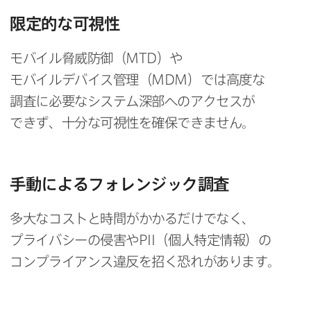
限定的な​可視性
モバイル脅威防御​（
MTD
）や​
モバイルデバイス管理​（
MDM
）では​高度な​
調査に​必要な​システム深部への​アクセスが​
できず、​十分な​可視性を​確保できません。
手動に​よる​フォレンジック調査
多大な​コストと​時間が​かかるだけでなく、​
プライバシーの​侵害や
PII
（個人特定情報）の​
コンプライアンス違反を​招く​恐れが​あります。