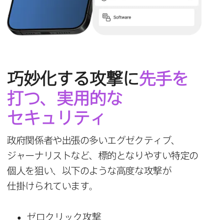
巧妙化する​攻撃に
先手を​
打つ、​実用的な​
セキュリティ
政府関係​者や​出張の​多い​エグゼクティブ、​
ジャーナリストなど、​標的と​なりやすい​特定の​
個人を​狙い、​以下のような​高度な​攻撃が​
仕掛けられています。
ゼロクリック攻撃