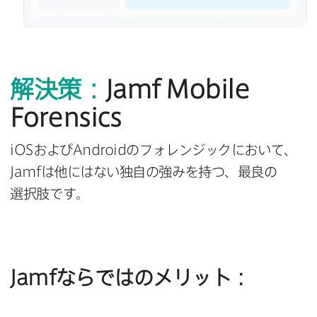
解決策：
Jamf Mobile
Forensics
iOS
および
Android
の​フォレンジックに​おいて、
Jamf
は​他には​ない​独自の​強みを​持つ、​最良の​
選択肢です。
Jamf
ならではの​メリット：