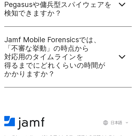
Pegasus
や​傭兵型スパイウェアを​
検知できますか？
Jamf Mobile Forensics
では、​
「不審な​挙動」の​時点から​
対応用の​タイムラインを​
得るまでに​どれくらいの​時間が​
かかりますか？
日本語