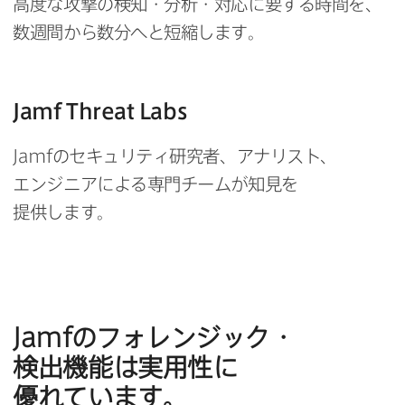
高度な​攻撃の​検知・分析・対応に​要する​時間を、​
数週間から​数分へと​短縮します。
Jamf Threat Labs
Jamf
の​セキュリティ研究者、​アナリスト、​
エンジニアに​よる​専門チームが​知見を​
提供します。
Jamf
の​フォレンジック・
検出機能は​実用性に​
優れています。