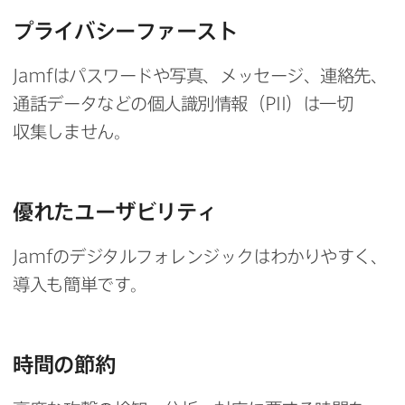
プライバシーファースト
Jamf
は​パスワードや​写真、​メッセージ、​連絡先、​
通話データなどの​個人識別情報​（
PII
）は​一切​
収集しません。
優れた​ユーザビリティ
Jamf
の​デジタルフォレンジックは​わかりやすく、​
導入も​簡単です。
時間の​節約