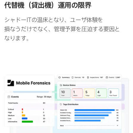
代替機​（​貸出機）​運用の​限界
シャドー
IT
の​温床と​なり、​ユーザ体験を​
損なうだけでなく、​管理予算を​圧迫する​要因と​
なります。