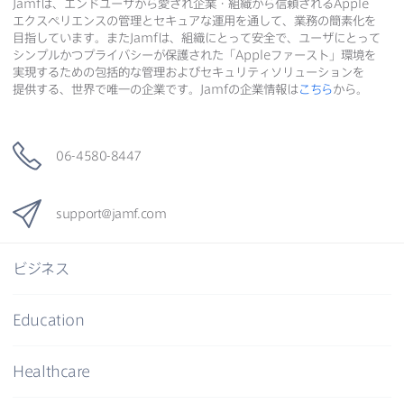
Jamf
は、​エンドユーザから​愛され企業・組織から​信頼される
Apple
エクスペリエンスの​管理と​セキュアな​運用を​通して、​業務の​簡素化を​
目指しています。​また
Jamf
は、​組織に​とって​安全で、​ユーザに​とって​
シンプルかつプライバシーが​保護された​「
Apple
ファースト」環境を​
実現する​ための​包括的な​管理および​セキュリティソリューションを​
提供する、​世界で​唯一の​企業です。
Jamf
の​企業情報は
こちら
から。
06-4580-8447
support
@
jamf
.
com
ビジネス
Education
Healthcare