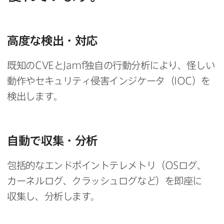
高度な​検出・対応
既知の
CVE
と
Jamf
独自の​行動分析に​より、​怪しい​
動作や​セキュリティ侵害インジケータ​（
IOC
）を​
検出します。
自動で​収集・分析
包括的な​エンドポイントテレメトリ​（
OS
ログ、​
カーネルログ、​クラッシュログなど）を​即座に​
収集し、​分析します。