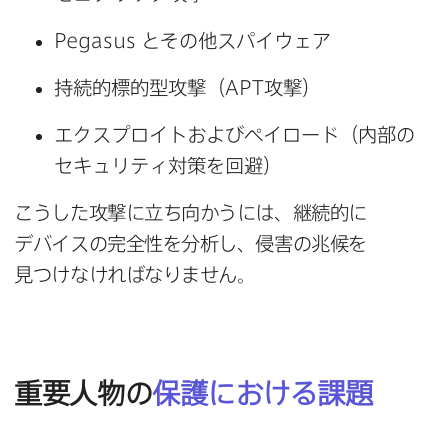
Pegasus
と​その​他スパイウェア
持続的標的型攻撃（
APT
攻撃）
エクスプロイトおよび​ペイロード​（内部の​
セキュリティ対策を​回避）
こうした​攻撃に​立ち向かうには、​継続的に​
デバイスの​完全性を​分析し、​侵害の​兆候を​
見つけなければなりません。
重要人物の
保護に​おける​課題