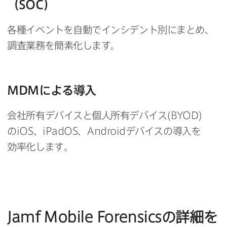
（
SOC
）
各種イベントを​自動で​インシデント別に​まとめ、​
調査業務を​簡素化します。
MDM
に​よる​導入
会社所有デバイスと​個人所有デバイス(
BYOD
)
の
iOS
、
iPadOS
、
Android
デバイスの​導入を​
効率化します。
Jamf Mobile Forensics
の​詳細を​