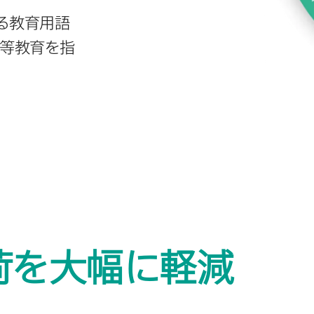
る​教育用語
等教育を​指
を​大幅に​軽減