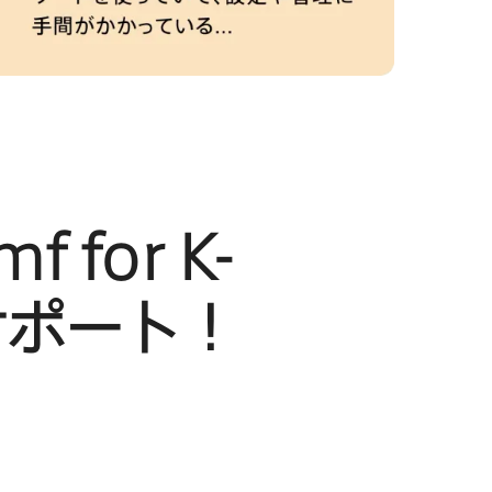
mf for K-
サポート！