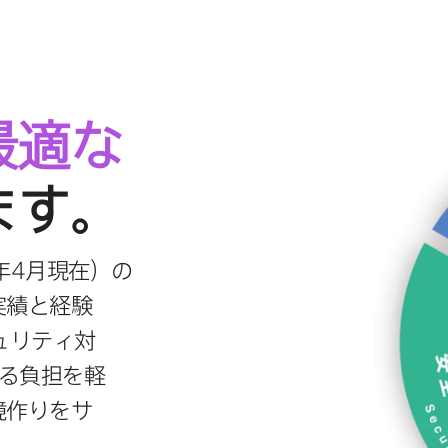
最適な​
ます。
年
4
月現在）の
実績と​経験
ュリティ対
る​負担を​軽
境作りを​サ