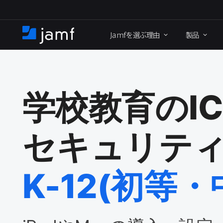
メ
イ
Jamf
を​選ぶ理由
製品
ン
ホ
コ
ー
ン
ム
テ
ン
ツ
学校教育の
I
に
移
動
セキュリティ
K-12
(初等