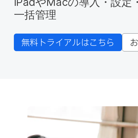
iPad
や
Mac
の​導入・設
一括管理
無料トライアルは​こちら
お