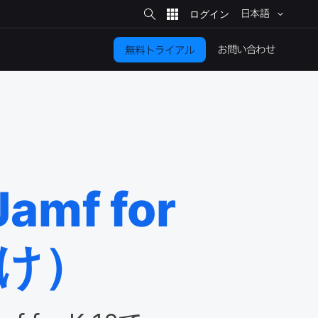
サ
イ
日本語
ト
検
索
お問い​合わせ
無料トライアル
Jamf for
け）