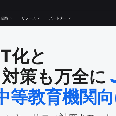
価格
リソース
パートナー
CT
化と​
対策も​万全に
・中等教育機関向