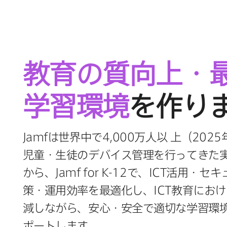
教育の​質向上・​
学習環境
を​作り
Jamf
は​世界中で
4
,
000
万人以
上（
2025
児童・生徒の​デバイス管理を​行ってきた​
から、
Jamf for K-12
で、
ICT
活用・セキ
策・運用効率を​最適化し、
ICT
教育に​おけ
減しながら、​安心・安全で​適切な​学習環
ポートします。