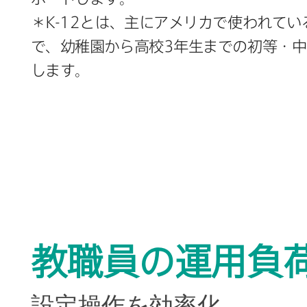
＊
K-12
とは、​主に​アメリカで​使われてい
で、​幼稚園から​高校
3
年生までの​初等・中
します。
教職員の​運用負荷
設定操作を​効率化