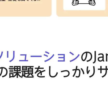
ソリューション
の
Ja
の​課題を​しっかり​