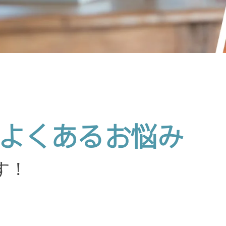
​よく​ある​お悩み
す！