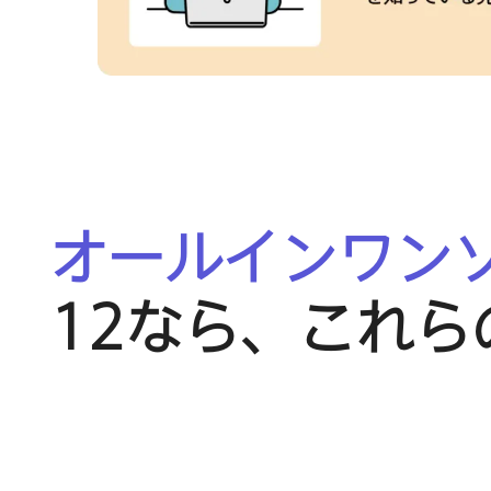
オールインワン
12
なら、​これら