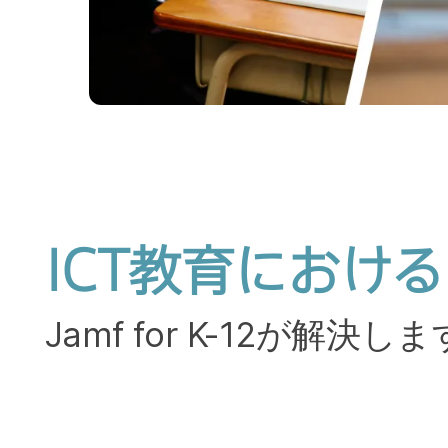
ICT
教育に​おける
Jamf for K-12
が​​解決しま