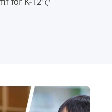
mf for K-12
で​