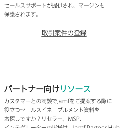
セールスサポートが​提供され、​マージンも​
保護されます。
取引案件の​登録
パートナー向け
リソース
カスタマーとの​商談で
Jamf
を​ご提案する​際に​
役立つセールスイネーブルメント資料を​
お探しですか？​リセラー、
MSP
、​
インテグレーターの​皆様は、
Jamf Partner Hub