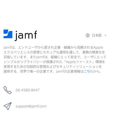
日本語
Jamf
は、​エンドユーザから​愛され企業・組織から​信頼される
Apple
エクスペリエンスの​管理と​セキュアな​運用を​通して、​業務の​簡素化を​
目指しています。​また
Jamf
は、​組織に​とって​安全で、​ユーザに​とって​
シンプルかつプライバシーが​保護された​「
Apple
ファースト」環境を​
実現する​ための​包括的な​管理および​セキュリティソリューションを​
提供する、​世界で​唯一の​企業です。
Jamf
の​企業情報は
こちら
から。
06-4580-8447
support
@
jamf
.
com