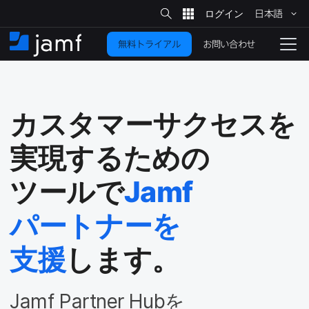
サ
日本語
イ
メ
ト
検
イ
索
お問い合わせ
無料トライアル
ン
ホ
ナ
コ
ー
ビ
ン
ム
ゲ
テ
ー
ン
シ
カスタマーサクセスを​
ツ
ョ
に
ン
実現する​ための​
を
移
動
切
ツールで
Jamf
り
パートナーを​
替
え
る
支援
します。
Jamf Partner Hub
を​