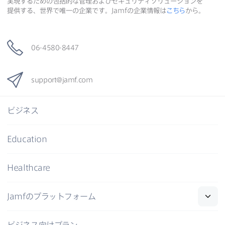
実現する​ための​包括的な​管理および​セキュリティソリューションを​
提供する、​世界で​唯一の​企業です。
Jamf
の​企業情報は
こちら
から。
06-4580-8447
support
@
jamf
.
com
ビジネス
Education
Healthcare
Jamf
の​プラットフォーム
ビジネス向けプラン