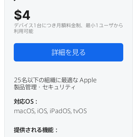
$4
デバイス1台につき月額料金制、最小1ユーザから
利用可能
詳細を​見る
25
名以下の​組織に​最適な
Apple
製品管理・セキュリティ
対応
OS
：
macOS
,
iOS
,
iPadOS
,
tvOS
提供される​機能：