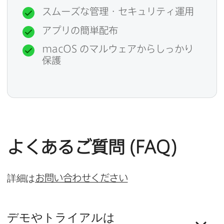
スムーズな​管理・セキュリティ運用
アプリの​簡単配布
macOS
の​マルウェアから​しっかり​
保護
よく​ある​ご質問
(
FAQ
)
詳細は
お問い​合わせください
デモや​トライアルは​