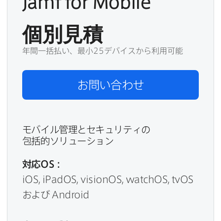
Jamf for Mobile
個別見積
年間一括払い、最小25デバイスから利用可能
お問い​合わせ
モバイル管理と​セキュリティの​
包括的ソリューション
対応
OS
：
iOS
,
iPadOS
,
visionOS
,
watchOS
,
tvOS
および
Android