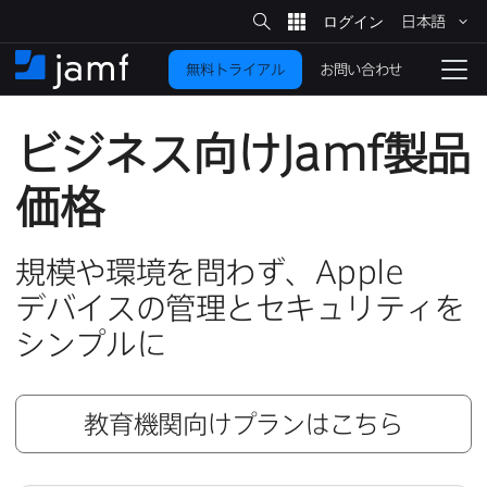
サ
日本語
イ
メ
ト
検
イ
索
お問い合わせ
無料トライアル
ン
ホ
ナ
コ
ー
ビ
ン
ム
ゲ
ビジネス向け
Jamf
製品
テ
ー
ン
シ
ツ
ョ
価格
に
ン
を
移
規模や​環境を​問わず、
Apple
動
切
り
デバイスの​管理と​セキュリティを​
シンプルに
替
え
る
教育機関向けプランは​こちら