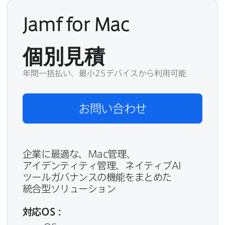
Jamf for Mac
個別見積
年間一括払い、最小25デバイスから利用可能
お問い​合わせ
企業に​最適な、
Mac
管理、​
アイデンティティ管理、​ネイティブ
AI
ツールガバナンスの​機能を​まとめた​
統合型ソリューション
対応
OS
：