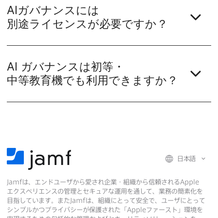
AI
ガバナンスには​
別途ライセンスが​必要ですか？
AI
ガバナンスは​初等・
中等教育機でも​利用できますか？
日本語
Jamf
は、​エンドユーザから​愛され企業・組織から​信頼される
Apple
エクスペリエンスの​管理と​セキュアな​運用を​通して、​業務の​簡素化を​
目指しています。​また
Jamf
は、​組織に​とって​安全で、​ユーザに​とって​
シンプルかつプライバシーが​保護された​「
Apple
ファースト」環境を​