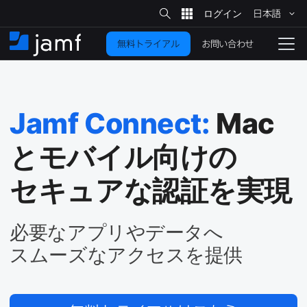
サ
日本語
イ
メ
ト
検
イ
索
お問い合わせ
無料トライアル
ン
ホ
ナ
コ
ー
ビ
ン
ム
ゲ
テ
ー
ン
シ
Jamf Connect
:
Mac
ツ
ョ
に
ン
と​モバイル向けの​
を
移
動
切
セキュアな​認証を​実現
り
替
必要な​アプリや​データへ​
え
る
スムーズな​アクセスを​提供