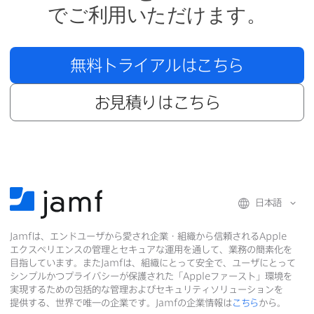
で​ご利用いただけます。
無料トライアルは​こちら
お見積りは​こちら
日本語
Jamf
は、​エンドユーザから​愛され企業・組織から​信頼される
Apple
エクスペリエンスの​管理と​セキュアな​運用を​通して、​業務の​簡素化を​
目指しています。​また
Jamf
は、​組織に​とって​安全で、​ユーザに​とって​
シンプルかつプライバシーが​保護された​「
Apple
ファースト」環境を​
実現する​ための​包括的な​管理および​セキュリティソリューションを​
提供する、​世界で​唯一の​企業です。
Jamf
の​企業情報は
こちら
から。