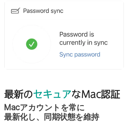
最新の
セキュア
な
Mac
認証
Mac
アカウントを​常に​
最新化し、​同期状態を​維持