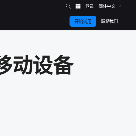
站
简体​中文
内
搜
索
联络​我们
开始​试用
移动​设备​