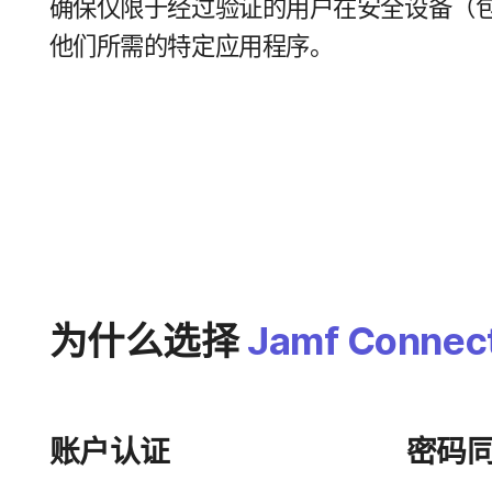
确​保仅​限于​经过​验证​的​用户​在​安全​设备​（
他们​所需​的​特定​应用​程序。
为什么​选择
Jamf Connec
账户​认证
密​码​