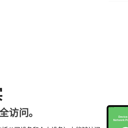
实
安全​访问。