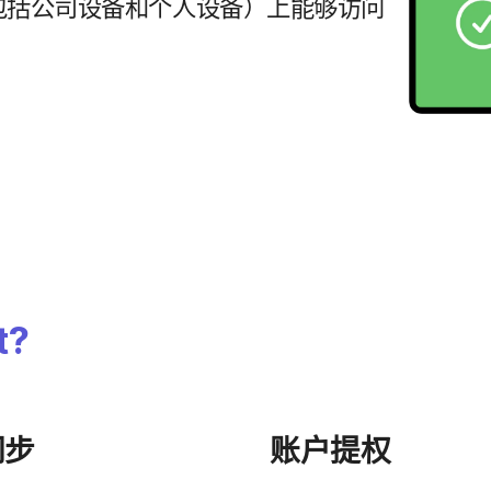
包括​公司​设备​和​个人​设备）​上​能够​访问​
t
?
同​步
账户​提权