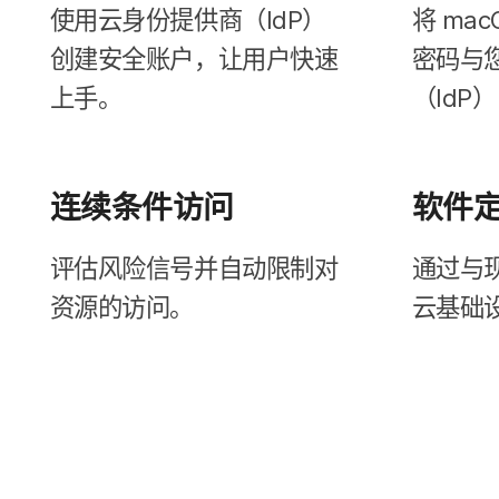
使用​云身份​提供​商​（
IdP
）​
将
mac
创建​安全​账户，​让​用户​快速​
密码​与​
上手。
（
IdP
）
连续​条件​访问
软​件​
评估​风险信号​并​自动​限制​对​
通过​与​
资源​的​访问。
云基础​