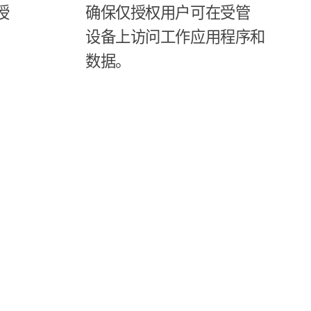
授​
确​保仅​授权​用户​可​在​受管​
设备​上​访问​工作​应用​程序​和​
数据。