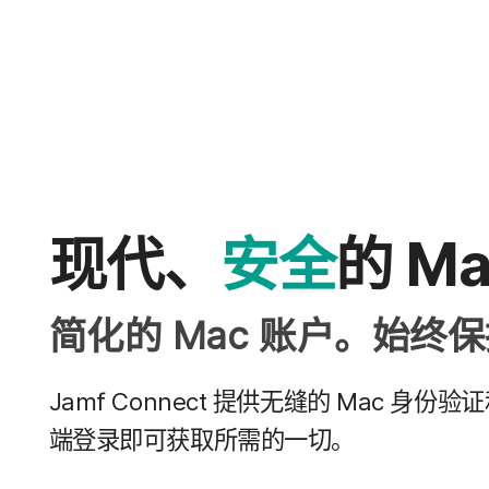
现代、
安全
的
M
简化​的
Mac
账户。​始终​
Jamf Connect
提供​无缝​的
Mac
身份验证​和
端登录即​可​获取​所​需​的​一切。