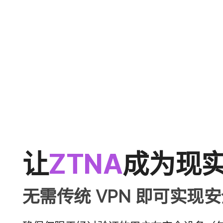
让
ZTNA
成为​现
无​需​传统
VPN
即​可​实现​