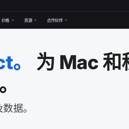
价格
资源
合作​伙伴
ct
。
为
Mac
和​
证。
及​数据。