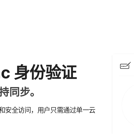
ac
身份验证
保持​同步。
​安全​访问，​用户​只​需​通过​单​一​云​