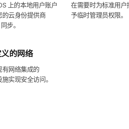
OS
上​的​本地​用​户​账户​
在​需要​时​为​标准​用​户​
您​的​云身份​提供​商
予临时​管理员​权限。
同步。
定义​的​网络
现有​网络​集成​的​
设施​实现​安全​访问。