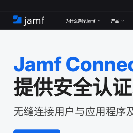
跳
为什么​选择
Jamf
产品
至
首
主
页
要
内
Jamf Conne
容
提供​安全​认
无缝连接​用户​与​应用​程序​