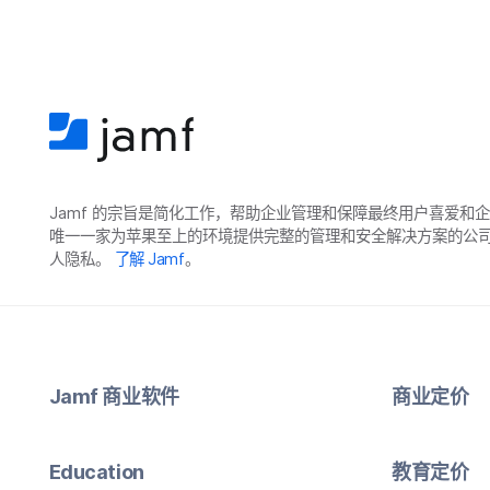
Jamf
的​宗旨​是​简化​工作，​帮助​企业​管理​和​保障​最​终​用​户​喜爱​和
唯​一​一​家​为​苹果​至​上​的​环境​提供​完整​的​管理​和​安全​解决​方案​的​
人​隐私。
了解
Jamf
。
Jamf
商业​软件
商业定​价
Education
教育定​价