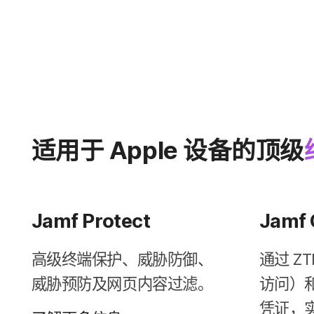
适用​于
Apple
设备​的​顶级
Jamf Protect
Jamf 
高级​终端​保护、​威胁​防御、​
通过
ZT
威胁​预防​及​网页​内容​过滤。
访问）​和
凭证，​实