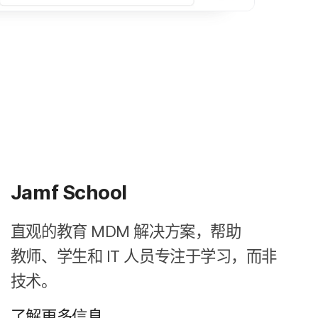
Jamf School
直观​的​教育
MDM
解决​方案，​帮助​
教师、​学生​和
IT
人员​专注于​学习，​而​非​
技术。
了解​更​多​信息