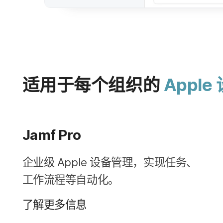
适用于​每​个​组织​的
Apple
Jamf Pro
企业​级
Apple
设备​管理，​实现​任务、​
工作​流程​等​自动化。
了解​更​多​信息