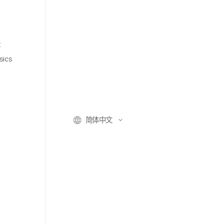
t
sics
简体​中文