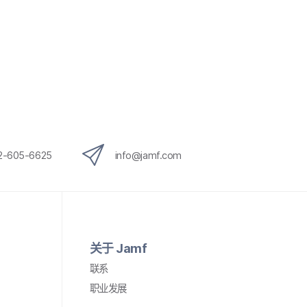
12-605-6625
info
@
jamf
.
com
关于
Jamf
联系
职业​发展