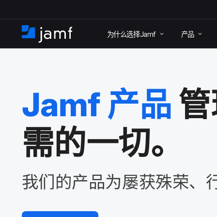
跳
为什么​选择
Jamf
产品
至
首
主
页
要
内
Jamf
产品
管
容
需​的​一切。
我们​的​产品​为​屡​获​殊荣、