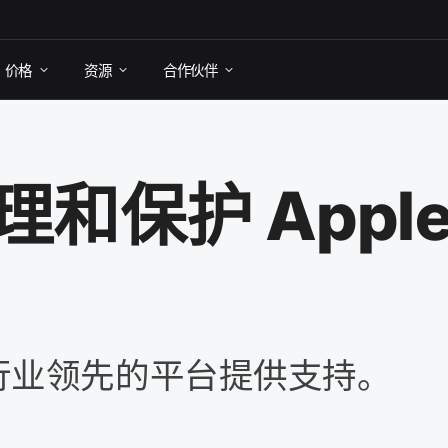
价格
资源
合作​伙伴
理​和​保护
Appl
​行业​领先​的​平台​提供​支持。