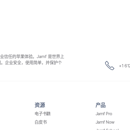
​企业​信任​的​苹果​体验。
Jamf
是​世界​上​
公司。​企业​安全，​使用​简单，​并​保护​个​
+
1 6
资源
产品
电子​书籍
Jamf Pro
白皮​书
Jamf Now