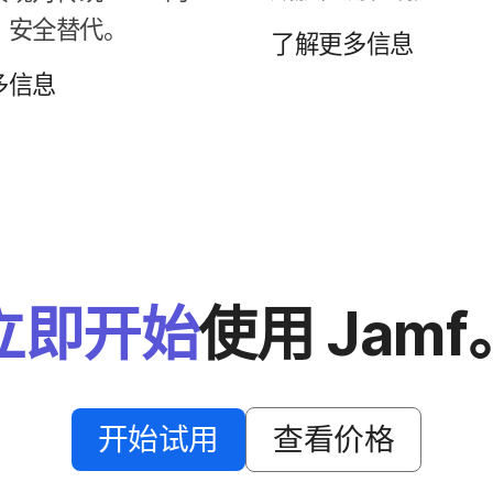
​安全​替代。
了解​更​多​信息
多​信息
立即​开始
使用
Jamf
开始​试用
查​看​价格