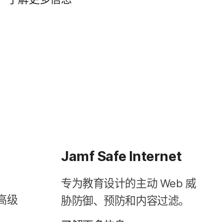
Jamf Safe Internet
专为​教育​设计​的​主动
Web
威​
高级​
胁防御、​预防​和​内容​过滤。