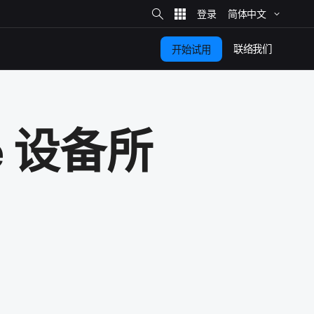
站
简体​中文
内
搜
索
联络​我们
开始​试用
e
设备​所​