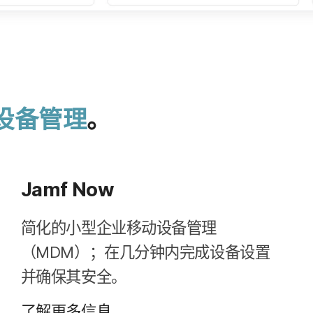
设备​管理
。
Jamf Now
简化​的​小型​企业​移动​设备​管理​
（
MDM
）；​在​几​分​钟​内​完成​设备​设置​
并确保其​安全。
了解​更​多​信息