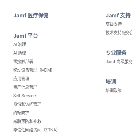
Jamf
医​疗​保健
Jamf
支持
高级​支持
技术​支持​服务​
Jamf
平台
AI
治理
专业​服务
AI
助理
零接触部署
Jamf
高级​服
移动​设备​管理​（
MDM
）
应用​管理
培训
资产​信息​管理
培训​政策
Self Service
+
身份​和​访问​管理
终端​防护
威​胁​预防​和​补救
零信任​网络​访问​（
ZTNA
）