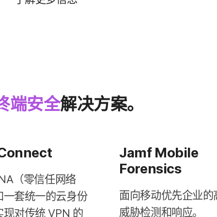
终端​安全
解决​方案。
Connect
Jamf Mobile
Forensics
NA
（零信任​网络​
面​向​移动​优先​企业​的​
​一​套​统一​的​云身份​
威胁​检测​和​响应。
现​对​传统
VPN
的​