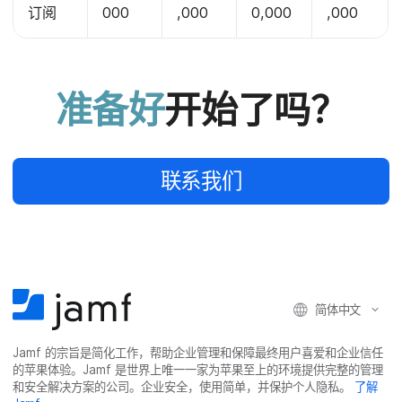
订阅
000
,
000
0
,
000
,
000
准备​好
开始​了​吗？
联系​我们
简体​中文
Jamf
的​宗旨​是​简化​工作，​帮助​企业​管理​和​保障​最​终​用​户​喜爱​和​企业​信任​
的​苹果​体验。
Jamf
是​世界​上​唯​一​一​家​为​苹果​至​上​的​环境​提供​完整​的​管理​
和​安全​解决​方案​的​公司。​企业​安全，​使用​简单，​并​保护​个​人​隐私。
了解