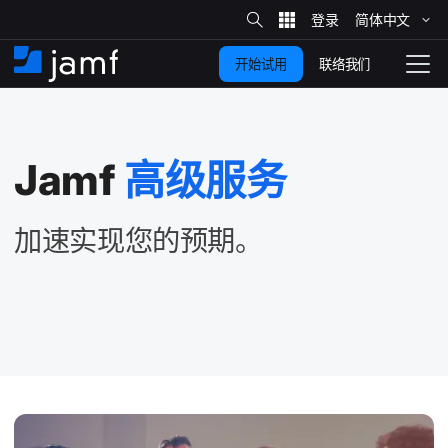
站
简体​中文
跳
内
搜
联络我们
开始试用
至
首
拨
索
动
主
页
导
要
览
Jamf
高级​服务
内
容
加速​实现​您​的​预期。