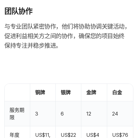
团队​协作
与​专业​团队​紧密​协作，​他们​将​协助​协调关键​活动，​
促进​利益​相​关方​之间​的​协作，​确​保​您​的​项目​始终​
保持​专注​并​稳步​推进。
铜牌
银牌
金牌
白金
服务期​
天
天
天
天
3
6
12
24
限
年​度​
US
$
11
,
US
$
22
US
$
4
US
$
76