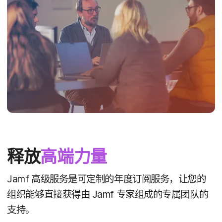
释放
高端​力量
Jamf
高级​服务​是​可定制​的​年度​订阅​服务，​让​您​的​
组织​能够​直接​获得​由
Jamf
专家​组成​的​专属​团队​的​
支持。