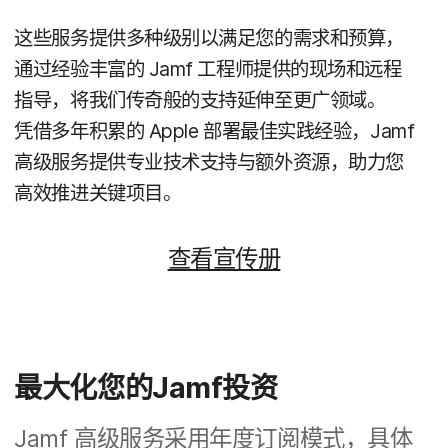
这些​服务​提供​多​种​级​别以​满足​您​的​需求​和​预算，​
通过​经验​丰富​的
Jamf
工程师​提供​的​现场​和​远程​
指导，​将​我们​传奇般​的​支持​延​伸​至​更​广​领域。​
凭借多​年​积累​的
Apple
部署​最​佳​实践​经验，
Jamf
高级​服务​提供​专业​技术​支持​与额​外​资源，​助力​您​
高效​推进​关键​项目。
查​看​宣传​册
最​大化​您​的
Jamf
投资
Jamf
高级​服务​采用​年​度​订阅​模式，​具体​