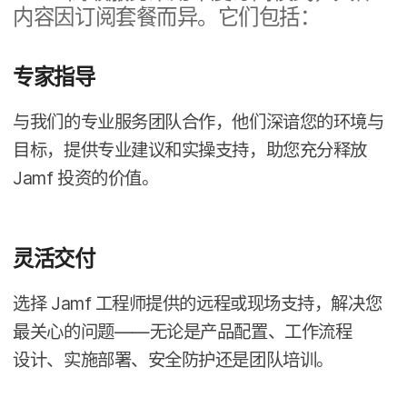
内容​因订​阅​套餐​而​异。​它们​包括：
专家​指导
与​我们​的​专业​服务​团队​合作，​他们​深谙​您​的​环境​与​
目标，​提供​专业​建议​和​实操​支持，​助​您​充​分​释​放
Jamf
投资​的​价值。
灵活​交付
选择
Jamf
工程师​提供​的​远程​或​现场​支持，​解决​您​
最​关心​的​问题​——​无论是​产品​配置、​工作​流程​
设计、​实施​部署、​安全​防护​还​是​团队​培训。