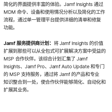
简化​的​界面​提供​丰富​的​体验。
Jamf Insights
通过
MDM
命令、​设备​和​使用​情况​分析​以及​简化​的​工作​
流程，​通过​单一​管理​平台​提供​详细​的​清单​和​修复​
功能。
Jamf
服务​提供​商​计划：
将
Jamf Insights
的​价值​
扩展​到​那些​可以​从​全​包式​可​扩展​解决​方案​中​受益​的
MSP
合作​伙伴。​该​综合​计划​汇集​了
Jamf
Insights
、
Jamf Pro
、
Jamf Auto Update
和​专门​
的
MSP
支持​服务，​通过​将
Jamf
的​产品​和​专业​
知识​整合到​一处，​使​合作​伙伴​能够​简化、​自动化​和​
扩展​其​业务。