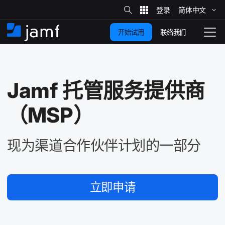
站
简体​中文
跳
内
搜
联络我们
开始试用
至
首
拨
索
动
主
页
导
要
览
Jamf
托管​服务​提供​商​
内
容
（
MSP
）
现​为​渠道​合作​伙伴​计划​的​一​部分
立即​申请