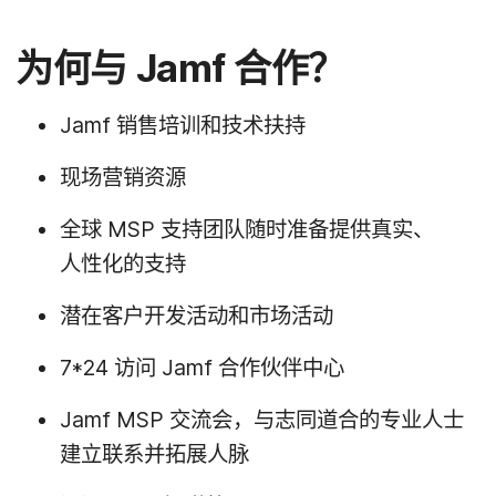
为何​与
Jamf
合作？
Jamf
销售​培训​和​技术​扶持
现场​营销​资源
全球
MSP
支持​团队​随时​准备​提供​真实、​
人性化​的​支持
潜​在​客户​开发​活动​和​市场​活动
7
*
24
访问
Jamf
合作​伙伴​中心
Jamf MSP
交流会，​与​志同​道合​的​专业​人士​
建立​联系​并​拓展人​脉