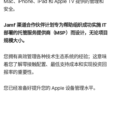
Mac
、
iPhone
、
iPad
和
Apple TV
提供​的​管理​和​
安全。
Jamf
渠道​合作​伙伴​计划​专为​帮助​组织​成功​实施
IT
部署​的​托管​服务​提供​商​（
MSP
）​而​设计，​无论​项目​
规模​大小。
您​拥有​高效​管理​各​种​技术​生态​系统​的​经验；​这​意​味​
着​您​了解​零接触​配置、​最低​支持​成本​和​实现​投资​回​
报率​的​重要性。
您​已经​准备​好​提升​您​的
Apple
设备​管理​水平。