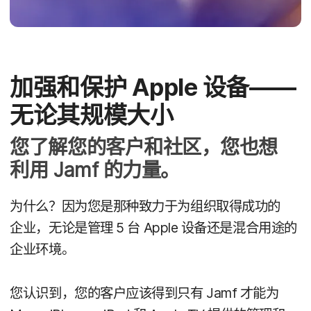
加强​和​保护
Apple
设备​——​
无论​其​规模​大​小
您​了解​您​的​客户​和​社区，​您​也​想​
利用
Jamf
的​力量。
为什么？​因为​您​是​那​种​致力​于​为​组织​取得​成功​的​
企业，​无论是​管理
5
台
Apple
设备​还是​混合​用​途​的​
企业​环境。
您​认识​到，​您​的​客户​应该​得到​只​有
Jamf
才​能​为