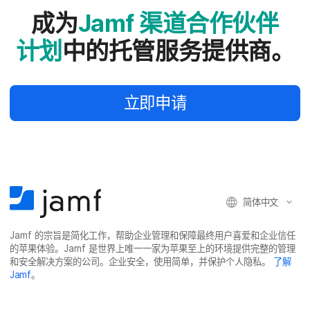
成为
Jamf
渠道​合作​伙伴​
计划
中​的​托管​服务​提供商。
立即​申请
简体​中文
Jamf
的​宗旨​是​简化​工作，​帮助​企业​管理​和​保障​最​终​用​户​喜爱​和​企业​信任​
的​苹果​体验。
Jamf
是​世界​上​唯​一​一​家​为​苹果​至​上​的​环境​提供​完整​的​管理​
和​安全​解决​方案​的​公司。​企业​安全，​使用​简单，​并​保护​个​人​隐私。
了解
Jamf
。