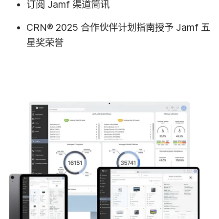
订阅
Jamf
渠道​简讯
CRN
®
2025
合作​伙伴​计划​指南授予
Jamf
五​
星​奖荣​誉