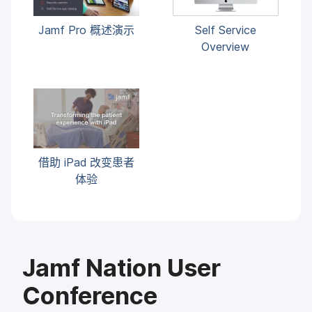
Jamf Pro
概述​演示
Self Service
Overview
借助
iPad
改变患者​
体验
Jamf Nation User
Conference