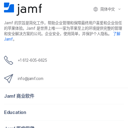
简体​中文
Jamf
的​宗旨​是​简化​工作，​帮助​企业​管理​和​保障​最​终​用​户​喜爱​和​企业​信任​
的​苹果​体验。
Jamf
是​世界​上​唯​一​一​家​为​苹果​至​上​的​环境​提供​完整​的​管理​
和​安全​解决​方案​的​公司。​企业​安全，​使用​简单，​并​保护​个​人​隐私。
了解
Jamf
。
+
1 612-605-6625
info
@
jamf
.
com
Jamf
商业​软件
Education