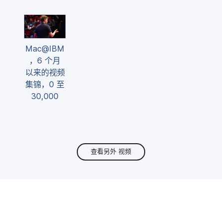
Mac
@
IBM
，
6
个​月​
以来​的​视频​
集锦，
0
至
30
,
000
查看另外
视频