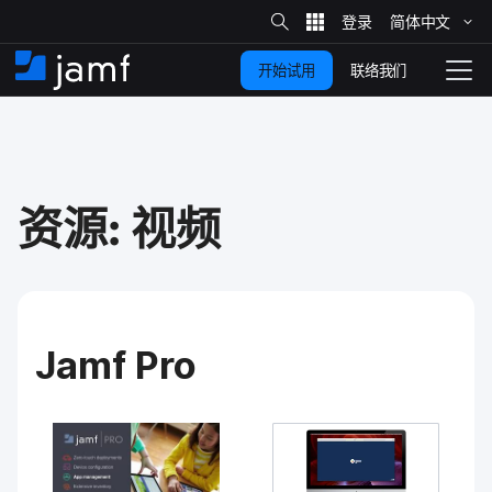
站
简体​中文
跳
内
搜
联络我们
开始试用
至
首
拨
索
动
主
页
导
要
览
内
容
资源​:
视频
Jamf Pro