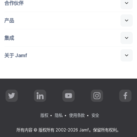
合作​伙伴
产品
集成
关于
Jamf
T
L
Y
I
F
w
i
o
n
a
i
n
u
s
c
t
k
T
t
e
t
e
u
a
b
版权
隐私
使用条款
安全
e
d
b
g
o
r
I
e
r
o
n
a
k
所有​内容
©
版权​所有
2002-2026 Jamf
。​保留​所有​权利。
m