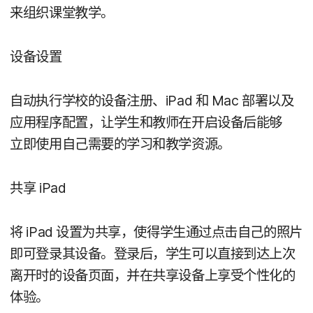
来​组织​课堂​教学。
设备​设置
自动​执行​学校​的​设备​注册、
iPad
和
Mac
部署​以及​
应用​程序​配置，​让​学生​和​教师​在​开启​设备​后​能够​
立即​使用​自己​需要​的​学习​和​教学​资源。
共​享
iPad
将
iPad
设置​为​共享，​使得​学生​通过​点击​自己​的​照片​
即​可​登录其​设备。​登录​后，​学生​可以​直接​到​达​上​次​
离开时​的​设备​页面，​并​在​共享​设备​上​享​受​个性化​的​
体验。