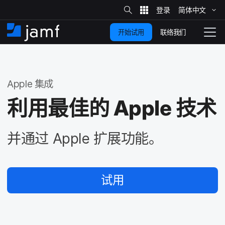
站
简体​中文
跳
内
搜
联络我们
开始试用
至
首
拨
索
动
主
页
导
要
览
Apple
集成
内
容
利用​最佳​的
Apple
技术
并​通过
Apple
扩展​功能。
试用