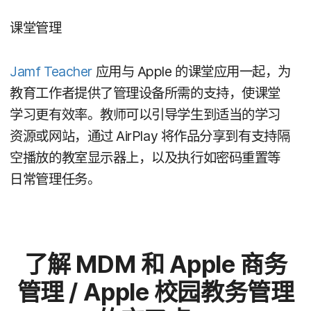
课堂​管理
Jamf Teacher
应用​与
Apple
的​课堂​应用​一起，​为​
教育​工作者​提供​了​管理​设备​所​需​的​支持，​使​课堂​
学习​更​有​效率。​教师​可以​引导学生​到​适当​的​学习​
资源​或​网站，​通过
AirPlay
将​作品​分享到​有​支持​隔​
空​播放​的​教室​显示器​上，​以及​执行​如密码​重置​等​
日常​管理​任务。
了解
MDM
和
Apple
商务​
管理
/
Apple
校园​教务​管理