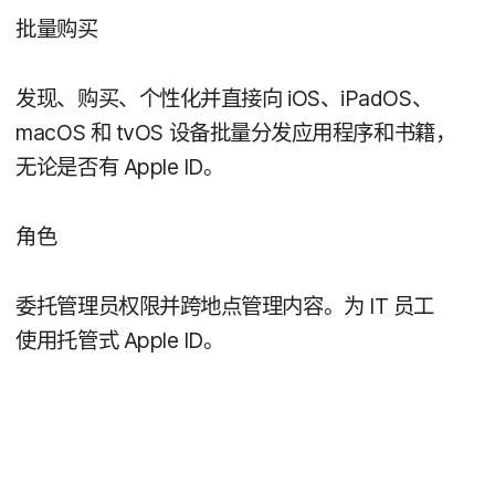
批量​购买
发现、​购买、​个性化​并​直接​向
iOS
、
iPadOS
、
macOS
和
tvOS
设备​批量​分发​应​用​程序​和​书籍，​
无论​是否​有
Apple ID
。
角色
委托管理员​权限​并​跨​地点​管理​内容。​为
IT
员工​
使用托​管式
Apple ID
。