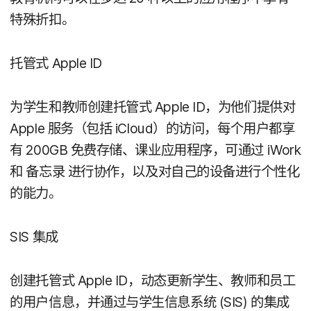
特殊​折扣。
托​管式
Apple ID
为​学生​和​教师​创建托​管式
Apple ID
，​为​他们​提供​对
Apple
服务​（包括
iCloud
）​的​访问，​每​个​用户​都​享​
有
200GB
免费​存储、​课业​应用​程序，​可​通过
iWork
和
备​忘录
进行​协作，​以及​对​自己​的​设备​进行​个性化​
的​能力。
SIS
集成
创建托​管式
Apple ID
，​动态​更​新​学生、​教师​和​员工​
的​用户​信息，​并​通过​与​学生​信息​系统
(
SIS
)
的​集成​