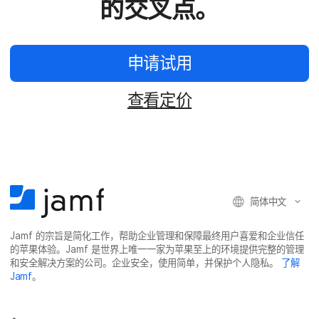
的​交叉点。
申请​试用
查​看定​价
简体​中文
Jamf
的​宗旨​是​简化​工作，​帮助​企业​管理​和​保障​最​终​用​户​喜爱​和​企业​信任​
的​苹果​体验。
Jamf
是​世界​上​唯​一​一​家​为​苹果​至​上​的​环境​提供​完整​的​管理​
和​安全​解决​方案​的​公司。​企业​安全，​使用​简单，​并​保护​个​人​隐私。
了解
Jamf
。