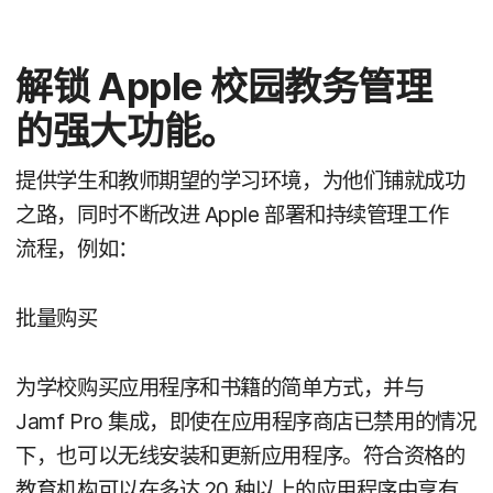
解锁
Apple
校园​教务​管理
的​强大​功能。
提供​学生​和​教师​期望​的​学习​环境，​为​他们​铺​就​成功​
之路，​同时​不断​改进
Apple
部署​和​持续​管理​工作​
流程，​例如：
批量​购买
为​学校​购买​应用​程序​和​书籍​的​简单​方式，​并​与
Jamf Pro
集成，​即使​在​应用​程序商店​已​禁用​的​情况​
下，​也​可以​无线​安装​和​更新​应用​程序。​符合​资格​的​
教育​机构​可以​在​多达
20
种​以上​的​应用​程序​中​享​有​