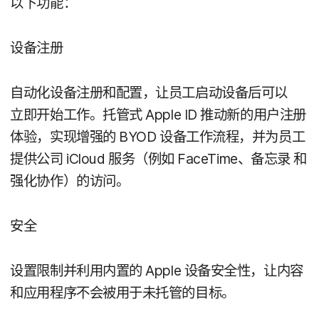
以下​功​能：
设备​注册
自动化​设备​注册​和​配置，​让​员工​启动​设备​后​可以​
立即​开始​工作。​托管式
Apple ID
推动​新​的​用户​注​册​
体验，​实现​增强​的
BYOD
设备​工作​流程，​并​为​员工​
提供​公司
iCloud
服务​（例如
FaceTime
、​备忘​录
和
强化​协作）​的​访问。
安全
设置​限制​并​利用​内置​的
Apple
设备​安全性，​让​内容​
和​应用​程序​不​会​被​用于​未​托管​的​目标。