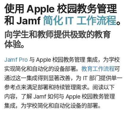
使用
Apple
校园​教务​管理
和
Jamf
简化
IT
工作​流程
。
向​学生​和​教师​提供​极致​的​教育​
体验。
Jamf Pro
与
Apple
校园​教务​管理
集成，​为​学校​
实现​简化​和​自动化​的​设备​部署。
教育​工作​流程
可​
通过​这​一​集成​得到​显著​改善，​为
IT
部门​提供​单一​
参考点​来​满足​部署​和​持续​管理​需求。​阅读​以​下​
内容，​了解
Jamf
如何​与
Apple
校园​教务​管理
集成，​为​学校​简化​和​自动化​设备​的​部署。