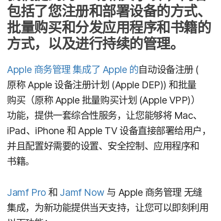
包括​了​您​注册​和​部署​设备​的​方式、​
批量​购买​和​分发​应​用​程序​和​书籍​的​
方式，​以及​进行​持续​的​管理。
Apple
商务​管理
集成​了
Apple
的
自动​设备​注册
(​
原称
Apple
设备​注册​计划
(
Apple DEP
))
和​批量​
购买​（原称
Apple
批量​购买​计划
(
Apple VPP
)）​
功能，​提供​一​套​综合性​服务，​让​您​能够​将
Mac
、
iPad
、
iPhone
和
Apple TV
设备​直接​部署​给​用户，​
并且​配置​好​需要​的​设置、​安全​控制、​应用​程序​和​
书籍。
Jamf Pro
和
Jamf Now
与
Apple
商务​管理
无缝​
集成，​为​新​功能​提供​当天​支持，​让​您​可以​即刻​利用​