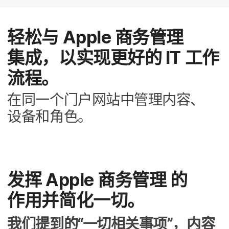
轻松​与
Apple
商务​管理​
集成，​以​实现​更​好​的
IT
工作​
流程。
在​同​一​个​门户​网站​中​管理​内容、​
设备​和​角色。
发挥
Apple
商务​管理
的​
作用​并简化​一切。
我们​提到​的​“一切​相关​事​项”，​内容​