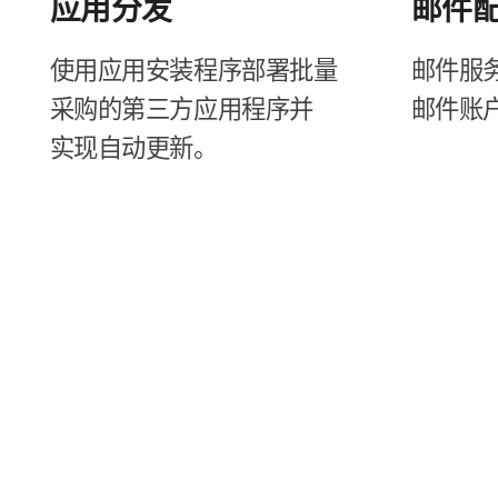
应用​分发
邮件​
使用​应用​安装​程序部署​批量​
邮件​服务
采购​的​第三​方​应用​程序​并​
邮件​账
实现​自动​更新。