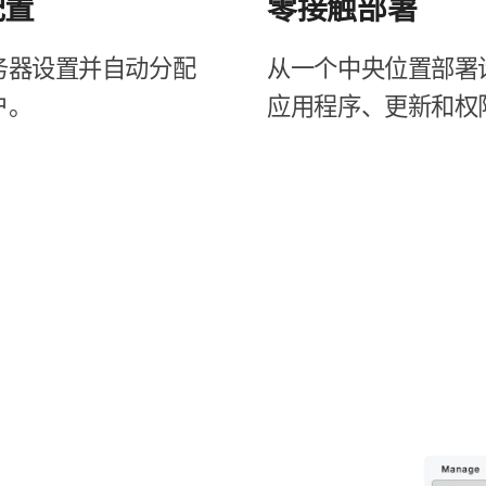
配置
零接触部署
器​设置​并​自动​分配​
从​一​个​中央​位置部署​
户。
应用​程序、​更新​和​