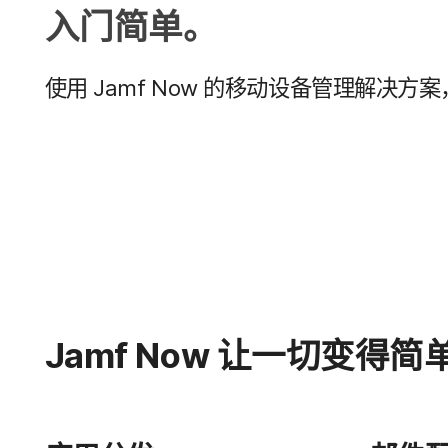
入​门​简单。
使用
Jamf Now
的​移动​设备​管理​解决​方案
Jamf Now
让​一切​变得​简