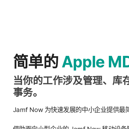
简单​的
Apple M
当​你​的​工作​涉及​管理、​库
事务。
Jamf Now
为​快速​发展​的​中小​企业​提供​最​
借助面​向​小型​企业​的
Jamf Now
移动​设备​