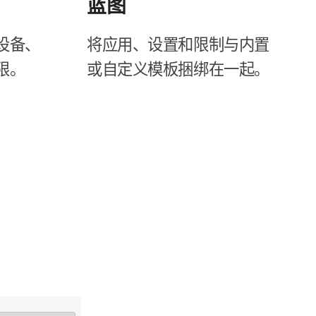
蓝图
设备、​
将​应用、​设置​和​限制​与​内置​
权限。
或​自定​义模​板捆绑​在​一起。