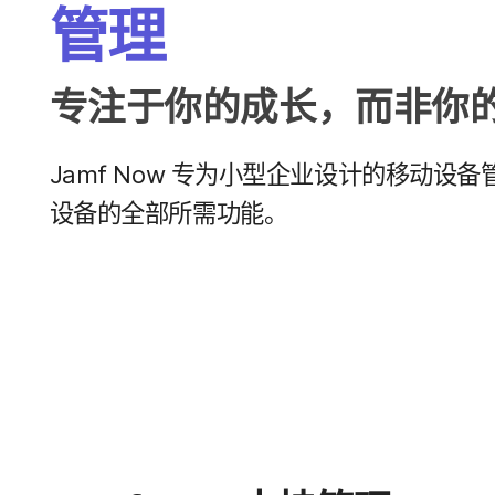
管理
专注于​你​的​成长，​而​非​你
Jamf Now
专为​小型​企业​设计​的​移动​设备​管
设备​的​全部​所​需功能。