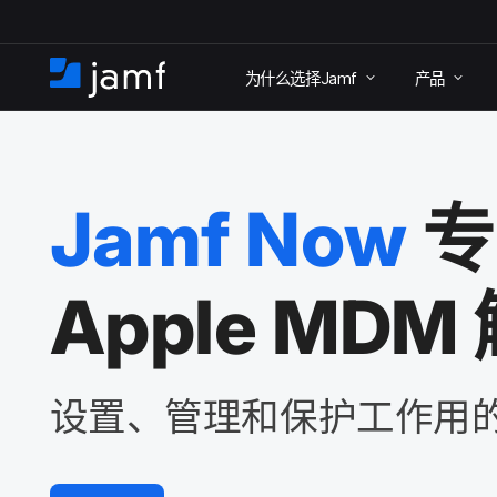
跳
为什么​选择
Jamf
产品
至
首
主
页
要
内
Jamf Now
专
容
Apple MDM
设置、​管理​和​保护​工作用​