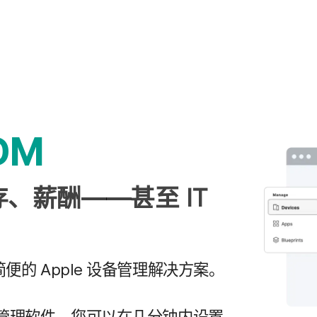
DM
存、​薪酬​——​甚至
IT
简便​的
Apple
设备​管理​解决​方案。
管理​软件，​您​可以​在​几​分​钟​内​设置、​