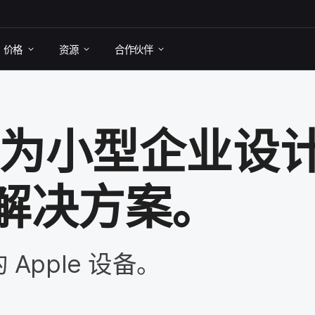
价格
资源
合作​伙伴
为​小型​企业​设计
解决​方案。
的
Apple
设备。