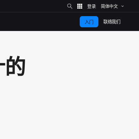
站
简体​中文
内
搜
索
联络​我们
入​门
​的