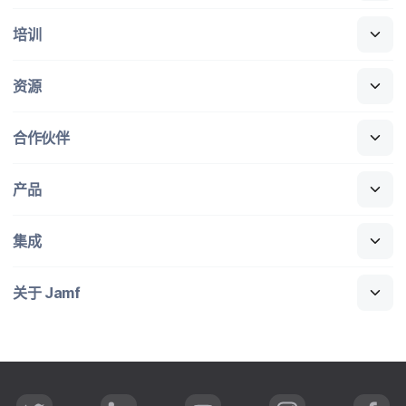
培训
资源
合作​伙伴
产品
集成
关于
Jamf
T
L
Y
I
F