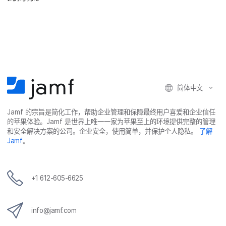
简体​中文
Jamf
的​宗旨​是​简化​工作，​帮助​企业​管理​和​保障​最​终​用​户​喜爱​和​企业​信任​
的​苹果​体验。
Jamf
是​世界​上​唯​一​一​家​为​苹果​至​上​的​环境​提供​完整​的​管理​
和​安全​解决​方案​的​公司。​企业​安全，​使用​简单，​并​保护​个​人​隐私。
了解
Jamf
。
+
1 612-605-6625
info
@
jamf
.
com