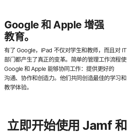
Google
和
Apple
增强​
教育。
有​了
Google
，
iPad
不仅​对​学生​和​教师，​而且​对
IT
部门​都​产生​了​真正​的​变革。​简单​的​管理​工作​流程​使
Google
和
Apple
能够​协同​工作：​提供​更​好​的​
沟通、​协作​和​创造力。​他们​共同​创造​最佳​的​学习​和​
教学​体验。
立即​开始​使用
Jamf
和