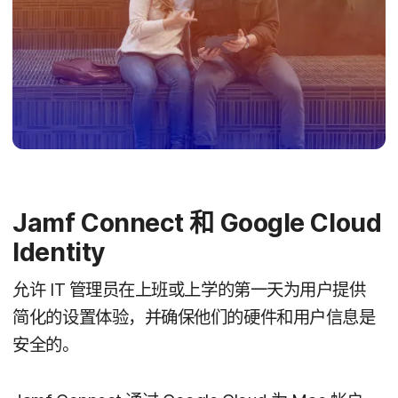
Jamf Connect
和
Google Cloud
Identity
允许
IT
管理员​在​上班​或​上学​的​第一​天​为​用户​提供​
简化​的​设置​体验，​并​确保​他们​的​硬件​和​用户​信息​是​
安全​的。