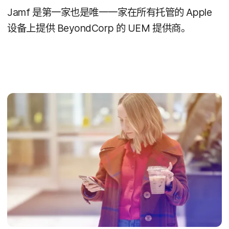
Jamf
是​第一​家​也​是​唯一​一​家​在​所有​托管​的
Apple
设备​上​提供
BeyondCorp
的
UEM
提供商。