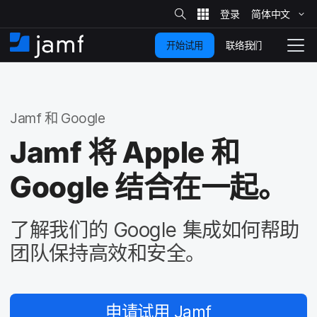
站
简体​中文
跳
内
搜
联络我们
开始试用
至
首
拨
索
动
主
页
导
要
览
Jamf
和
Google
内
容
Jamf
将
Apple
和
Google
结合​在​一起。
了解​我们​的
Google
集成​如何​帮助​
团队​保持​高效​和​安全。
申请​试用
Jamf