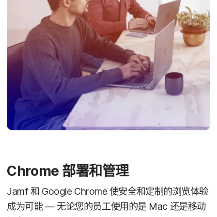
Chrome
部署​和​管理
Jamf
和
Google Chrome
使​安全​和​定制​的​浏览​体验​
成为​可能
—
无论您​的​员工​使用​的​是
Mac
还是​移动​