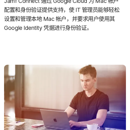
Jamf Connect
通过
Google Cloud
为
Mac
帐户​
配置​和​身份验证​提供​支持，​使
IT
管理员​能够​轻松​
设置​和​管理​本​地
Mac
帐户，​并​要求​用户​使用​其
Google Identity
凭据​进行​身份验证。