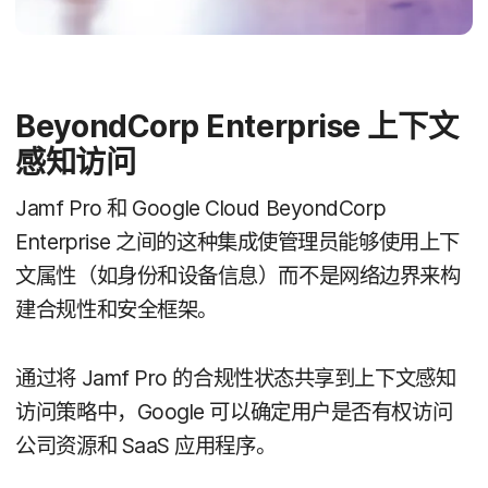
BeyondCorp Enterprise
上​下文​
感知​访问
Jamf Pro
和
Google Cloud BeyondCorp
Enterprise
之间​的​这​种​集成​使​管理员​能够​使用​上​下​
文属性​（如身份​和​设备​信息）​而​不​是​网络​边界​来​构​
建合​规性​和​安全​框架。
通过​将
Jamf Pro
的​合规性​状态​共​享到​上​下文​感知​
访问​策略​中，
Google
可以​确定​用户​是否​有​权​访问​
公司​资源​和
SaaS
应用​程序。