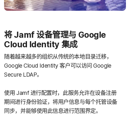
将
Jamf
设备​管理​与
Google
Cloud Identity
集成
随着​越来越​多​的​组织​从​传统​的​本地​目录​迁移，
Google Cloud Identity
客户​可以​访问
Google
Secure LDAP
。
使用
Jamf
进行​配置​时，​此​服务​允许​在​设备​注​册​
期间​进行​身份验证，​将​用户​信息​与​每​个​托管​设备​
同步，​并​能够​使用​此​信息​进行​范围​界定。