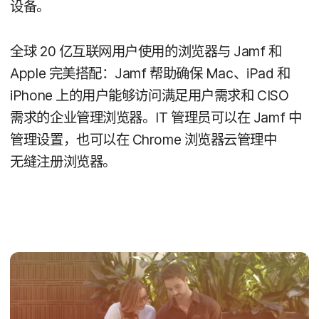
设备。
全球
20
亿​互联网用​户​使用​的​浏览器​与
Jamf
和
Apple
完​美​搭配：
Jamf
帮助确​保
Mac
、
iPad
和
iPhone
上​的​用户​能够​访问​满足​用户​需求​和
CISO
需求​的​企业​管理​浏览器。
IT
管理员​可以​在
Jamf
中​
管理​设置，​也​可以​在
Chrome
浏览器​云​管理​中​
无缝注册​浏​览器。